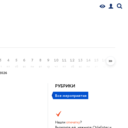
3
4
5
6
7
8
9
10
11
12
13
14
15
16
17
18
чт
пт
сб
вс
пн
вт
ср
чт
пт
сб
вс
пн
вт
ср
чт
пт
2026
РУБРИКИ
Все мероприятия
Нашли
опечатку
?
Выделите её, нажмите Ctrl+Enter и