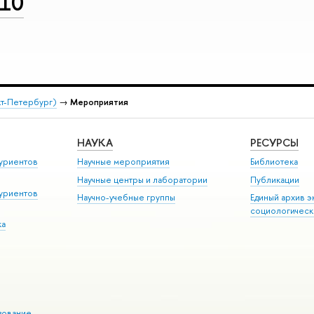
10
кт-Петербург)
→
Мероприятия
НАУКА
РЕСУРСЫ
уриентов
Научные мероприятия
Библиотека
Научные центры и лаборатории
Публикации
уриентов
Научно-учебные группы
Единый архив э
социологическ
ка
зование