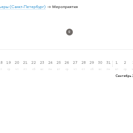
ьеры (Санкт-Петербург)
Мероприятия
0
18
19
20
21
22
23
24
25
26
27
28
29
30
31
1
2
вт
ср
чт
пт
сб
вс
пн
вт
ср
чт
пт
сб
вс
пн
вт
ср
Сентябрь 