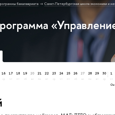
рограммы бакалавриата
Санкт-Петербургская школа экономики и м
программа «Управлени
16
17
18
19
20
21
22
23
24
25
26
27
28
29
30
1
ср
чт
пт
сб
вс
пн
вт
ср
чт
пт
сб
вс
пн
вт
ср
чт
о
й