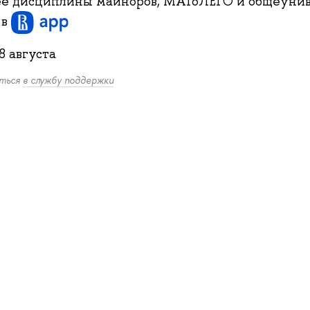
е дисциплины майноров, МАГоЛЕГО и общеунив
и
в
8 августа
иться
в службу поддержки