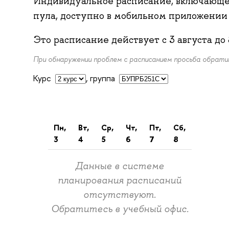
Индивидуальное расписание, включающе
пула, доступно в мобильном приложени
Это расписание действует с
3 августа
до
При обнаружении проблем с расписанием просьба обрат
Курс
,
группа
пн,
вт,
ср,
чт,
пт,
сб,
3
4
5
6
7
8
Данные в системе
планирования расписаний
отсутствуют.
Обратитесь в учебный офис.