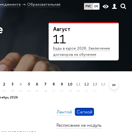
енеджмента
Образовательная
РУС
EN
е
Август
11
Будь в курсе 2026: Заключение
договоров на обучение
2
3
4
5
6
7
8
9
10
11
12
13
14
15
16
17
пт
сб
вс
пн
вт
ср
чт
пт
сб
вс
пн
вт
ср
чт
пт
сб
ктябрь 2026
Лентой
Сеткой
Расписание на модуль