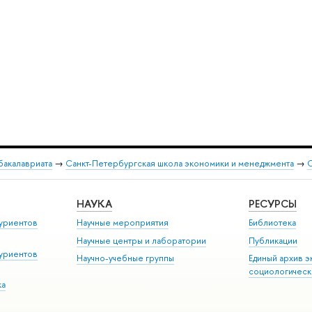
бакалавриата
→
Санкт-Петербургская школа экономики и менеджмента
→
О
НАУКА
РЕСУРСЫ
уриентов
Научные мероприятия
Библиотека
Научные центры и лаборатории
Публикации
уриентов
Научно-учебные группы
Единый архив э
социологическ
ка