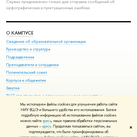
Сервис предназначен только для отправки сообщений об
орфографических и пунктуационных ошибках.
О КАМПУСЕ
ОБ
Сведения об образовательной организации
Мер
Руководство и структура
Мер
Подразделения
Дов
Преподаватели и сотрудники
Ол
Попечительский совет
При
Корпуса и общежития
При
Закупки
Ди
ВШЭ для студентов с ограниченными возможностями
До
здоровья и инвалидностью
Ас
Мы используем файлы cookies для улучшения работы сайта
Версия для слабовидящих
НИУ ВШЭ и большего удобства его использования. Более
Обр
подробную информацию об использовании файлов cookies
Единая платежная страница
можно найти
здесь
, наши правила обработки персональных
данных –
здесь
. Продолжая пользоваться сайтом, вы
✖
Редактору
подтверждаете, что были проинформированы об