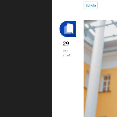
Schola
29
дек
2024