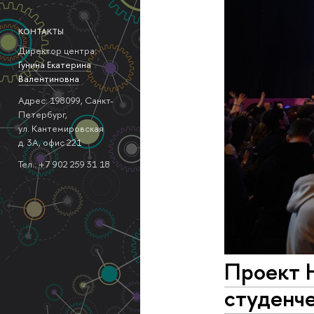
КОНТАКТЫ
Директор центра:
Гунина Екатерина
Валентиновна
Адрес: 198099, Санкт-
Петербург,
ул. Кантемировская
д. 3А, офис 221
Тел.: +7 902 259 31 18
Проект 
студенч