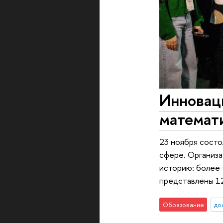
Инноваци
математ
23 ноября состо
сфере. Организа
историю: более 
представлены 12
Образование
до