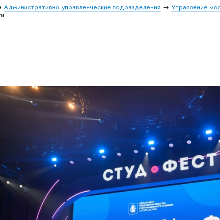
Административно-управленческие подразделения
Управление мо
ти