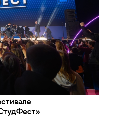
естивале
«СтудФест»