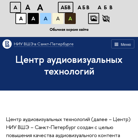
A
A
A
АБВ
АБВ
АБВ
А
А
А
А
А
Обычная версия сайта
НИУ ВШЭ в Санкт-Петербурге
Меню
Центр аудиовизуальных
технологий
Центр аудиовизуальных технологий (далее – Центр)
НИУ ВШЭ – Санкт-Петербург создан с целью
повышения качества аудиовизуального контента