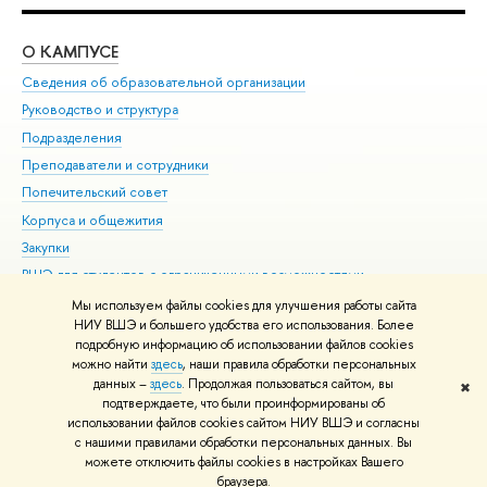
О КАМПУСЕ
ОБ
Сведения об образовательной организации
Мер
Руководство и структура
Мер
Подразделения
Дов
Преподаватели и сотрудники
Ол
Попечительский совет
При
Корпуса и общежития
При
Закупки
Ди
ВШЭ для студентов с ограниченными возможностями
До
здоровья и инвалидностью
Ас
Мы используем файлы cookies для улучшения работы сайта
Версия для слабовидящих
НИУ ВШЭ и большего удобства его использования. Более
Обр
подробную информацию об использовании файлов cookies
Единая платежная страница
можно найти
здесь
, наши правила обработки персональных
данных –
здесь
. Продолжая пользоваться сайтом, вы
✖
Редактору
подтверждаете, что были проинформированы об
© НИУ ВШЭ 1993–2026
Адреса и контакты
Условия использования
использовании файлов cookies сайтом НИУ ВШЭ и согласны
с нашими правилами обработки персональных данных. Вы
материалов
Политика конфиденциальности
Карта сайта
можете отключить файлы cookies в настройках Вашего
Шрифты HSE Sans и HSE Slab разработаны в
Школе дизайна НИУ ВШЭ
браузера.