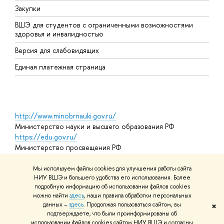
Закупки
Д
ВШЭ для студентов с ограниченными возможностями
Д
здоровья и инвалидностью
А
Версия для слабовидящих
О
Единая платежная страница
http://www.minobrnauki.gov.ru/
Министерство науки и высшего образования РФ
https://edu.gov.ru/
Министерство просвещения РФ
https://elearning.hse.ru/mooc
Массовые открытые онлайн-курсы
Мы используем файлы cookies для улучшения работы сайта
НИУ ВШЭ и большего удобства его использования. Более
подробную информацию об использовании файлов cookies
можно найти
здесь
, наши правила обработки персональных
© НИУ ВШЭ 1993–2026
Адреса и контакты
Условия
данных –
здесь
. Продолжая пользоваться сайтом, вы
✖
использования материалов
Политика конфиденциальности
Карта
подтверждаете, что были проинформированы об
сайта
использовании файлов cookies сайтом НИУ ВШЭ и согласны