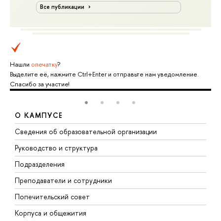
Все публикации
Нашли
опечатку
?
Выделите её, нажмите Ctrl+Enter и отправьте нам уведомление.
Спасибо за участие!
О КАМПУСЕ
Сведения об образовательной организации
М
Руководство и структура
М
Подразделения
Д
Преподаватели и сотрудники
О
Попечительский совет
П
Корпуса и общежития
П