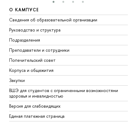
О КАМПУСЕ
Сведения об образовательной организации
М
Руководство и структура
М
Подразделения
Д
Преподаватели и сотрудники
О
Попечительский совет
П
Корпуса и общежития
П
Закупки
Д
ВШЭ для студентов с ограниченными возможностями
Д
здоровья и инвалидностью
А
Версия для слабовидящих
О
Единая платежная страница