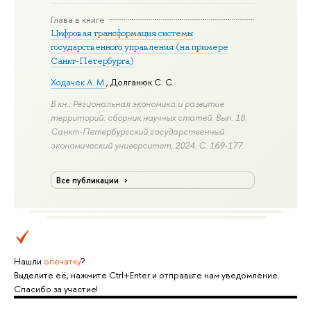
Глава в книге
Цифровая трансформация системы
государственного управления (на примере
Санкт-Петербурга)
Ходачек А. М.
,
Долганюк С. С.
В кн.: Региональная экономика и развитие
территорий: сборник научных статей. Вып. 18.
Санкт-Петербургский государственный
экономический университет, 2024.
С. 169-177.
Все публикации
Нашли
опечатку
?
Выделите её, нажмите Ctrl+Enter и отправьте нам уведомление.
Спасибо за участие!