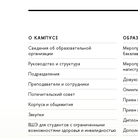
О КАМПУСЕ
ОБРА
Сведения об образовательной
Меропр
организации
бакала
Руководство и структура
Меропр
магист
Подразделения
Довузо
Преподаватели и сотрудники
Олимп
Попечительский совет
Прием 
Корпуса и общежития
Прием 
Закупки
Дипло
ВШЭ для студентов с ограниченными
возможностями здоровья и инвалидностью
Дополн