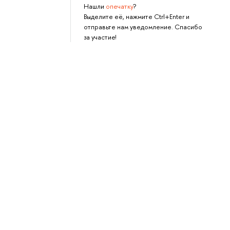
Нашли
опечатку
?
Выделите её, нажмите Ctrl+Enter и
отправьте нам уведомление. Спасибо
за участие!