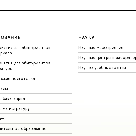
ЗОВАНИЕ
НАУКА
иятия для абитуриентов
Научные мероприятия
вриата
Научные центры и лаборато
иятия для абитуриентов
Научно-учебные группы
ратуры
вская подготовка
иады
в бакалавриат
в магистратуру
м+
ительное образование