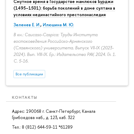
Смутное время в Государстве мамлюков Бурджи
(1495–1501): борьба поколений в доме султана в
условиях нединастийного престолонаследия
Зеленев Е. И.
,
Илюшина М. Ю.
В кн.: Caucaso-Caspica: Труды Института
востоковедения Российско-Армянского
(Славянского) университета. Выпуск VII-IX (2023-
2024). Вып. VIII-IX. Ер.: Издательство РАУ, 2024. Гл. 1.
С. 5-16.
Все публикации
КОНТАКТЫ
Адрес: 190068 г. Санкт-Петербург, Канала
Грибоедова наб., д. 123, каб. 322
Тел.: 8 (812) 644-59-11 *61289