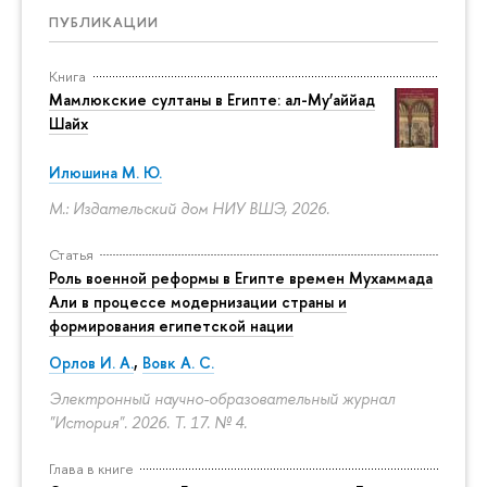
ПУБЛИКАЦИИ
Книга
Мамлюкские султаны в Египте: ал-Му’аййад
Шайх
Илюшина М. Ю.
М.: Издательский дом НИУ ВШЭ, 2026.
Статья
Роль военной реформы в Египте времен Мухаммада
Али в процессе модернизации страны и
формирования египетской нации
Орлов И. А.
,
Вовк А. С.
Электронный научно-образовательный журнал
"История". 2026. Т. 17. № 4.
Глава в книге