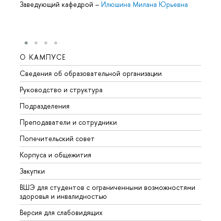
Заведующий кафедрой
–
Илюшина Милана Юрьевна
О КАМПУСЕ
ОБР
Сведения об образовательной организации
Мероп
Руководство и структура
Мероп
Подразделения
Довуз
Преподаватели и сотрудники
Олим
Попечительский совет
Прием
Корпуса и общежития
Прием
Закупки
Дипл
ВШЭ для студентов с ограниченными возможностями
Допол
здоровья и инвалидностью
Аспир
Версия для слабовидящих
Обрат