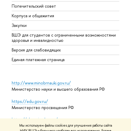
Попечительский совет
Прием
Корпуса и общежития
Прием
Закупки
Дипл
ВШЭ для студентов с ограниченными возможностями
Допол
здоровья и инвалидностью
Аспир
Версия для слабовидящих
Обрат
Единая платежная страница
http://www.minobrnauki.gov.ru/
Министерство науки и высшего образования РФ
https://edu.gov.ru/
Министерство просвещения РФ
https://elearning.hse.ru/mooc
Массовые открытые онлайн-курсы
Мы используем файлы cookies для улучшения работы сайта
НИУ ВШЭ и большего удобства его использования. Более