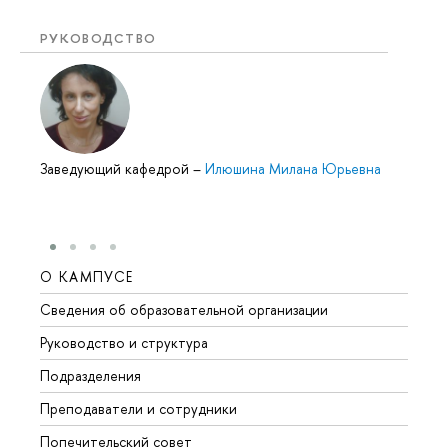
РУКОВОДСТВО
Заведующий кафедрой
–
Илюшина Милана Юрьевна
О КАМПУСЕ
ОБР
Сведения об образовательной организации
Мероп
Руководство и структура
Мероп
Подразделения
Довуз
Преподаватели и сотрудники
Олим
Попечительский совет
Прием