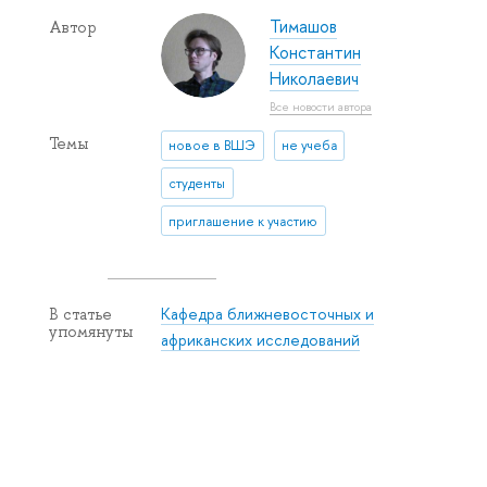
Тимашов
Автор
Константин
Николаевич
Все новости автора
Темы
новое в ВШЭ
не учеба
студенты
приглашение к участию
Кафедра ближневосточных и
В статье
упомянуты
африканских исследований