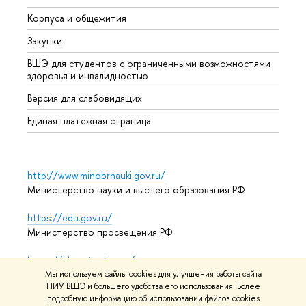
Корпуса и общежития
Прием
Закупки
Дипл
ВШЭ для студентов с ограниченными возможностями
Допол
здоровья и инвалидностью
Аспир
Версия для слабовидящих
Обрат
Единая платежная страница
http://www.minobrnauki.gov.ru/
Министерство науки и высшего образования РФ
https://edu.gov.ru/
Министерство просвещения РФ
https://elearning.hse.ru/mooc
Массовые открытые онлайн-курсы
Мы используем файлы cookies для улучшения работы сайта
НИУ ВШЭ и большего удобства его использования. Более
подробную информацию об использовании файлов cookies