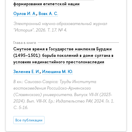
формирования египетской нации
Орлов И. А.
,
Вовк А. С.
Электронный научно-образовательный журнал
"История". 2026. Т. 17. № 4.
Глава в книге
Смутное время в Государстве мамлюков Бурджи
(1495–1501): борьба поколений в доме султана в
условиях нединастийного престолонаследия
Зеленев Е. И.
,
Илюшина М. Ю.
В кн.: Caucaso-Caspica: Труды Института
востоковедения Российско-Армянского
(Славянского) университета. Выпуск VII-IX (2023-
2024). Вып. VIII-IX. Ер.: Издательство РАУ, 2024. Гл. 1.
С. 5-16.
Все публикации