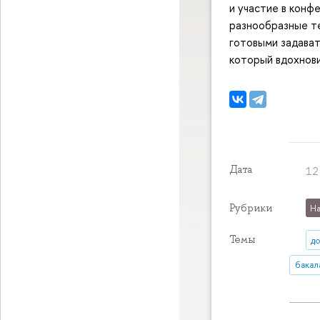
и участие в конф
разнообразные т
готовыми задават
который вдохнови
Дата
12
Рубрики
На
Темы
д
бакал