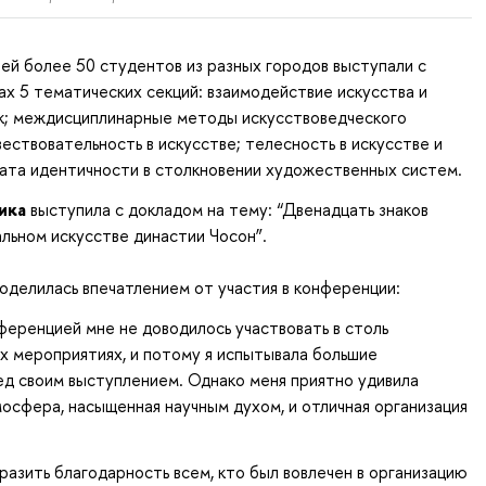
ней более 50 студентов из разных городов выступали с
ах 5 тематических секций: взаимодействие искусства и
ик; междисциплинарные методы искусствоведческого
вествовательность в искусстве; телесность в искусстве и
ата идентичности в столкновении художественных систем.
ика
выступила с докладом на тему: “Двенадцать знаков
альном искусстве династии Чосон”.
оделилась впечатлением от участия в конференции:
еренцией мне не доводилось участвовать в столь
х мероприятиях, и потому я испытывала большие
д своим выступлением. Однако меня приятно удивила
сфера, насыщенная научным духом, и отличная организация
разить благодарность всем, кто был вовлечен в организацию