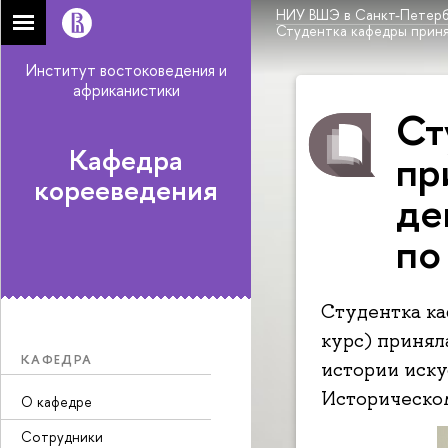
НИУ ВШЭ в Санкт-Петерб
Студентка кафедры приня
Институт востоковедения и
африканистики
Ст
Кафедра
пр
корееведения
де
по
Студентка ка
курс) принял
КАФЕДРА
истории искус
Историческо
О кафедре
Сотрудники