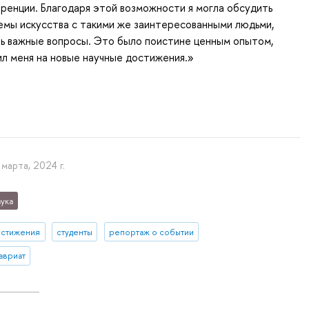
еренции. Благодаря этой возможности я могла обсудить
емы искусства с такими же заинтересованными людьми,
ь важные вопросы. Это было поистине ценным опытом,
л меня на новые научные достижения.»
 марта, 2024 г.
ука
остижения
студенты
репортаж о событии
авриат