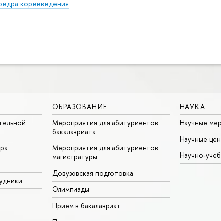
федра корееведения
ОБРАЗОВАНИЕ
НАУКА
тельной
Мероприятия для абитуриентов
Научные ме
бакалавриата
Научные цен
ура
Мероприятия для абитуриентов
Научно-учеб
магистратуры
Довузовская подготовка
удники
Олимпиады
Прием в бакалавриат