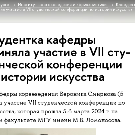
урге
Институт востоковедения и африканистики
Кафедра 
ла участие в VII студенческой конференции по истории искусства
удентка кафедры
иняла участие в VII сту­
н­че­ской конференции
 истории искусства
федры корееведения Вероника Смирнова (5
а участие VII студенческой конференции по
ства, которая прошла 5-6 марта 2024 г. на
м факультете МГУ имени М.В. Ломоносова.