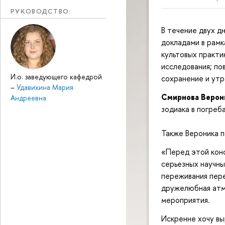
РУКОВОДСТВО:
В течение двух д
докладами в рамк
культовых практ
исследования; по
И.о. заведующего кафедрой
сохранение и утр
–
Удавихина Мария
Смирнова Верон
Андреевна
зодиака в погреб
Также Вероника п
«Перед этой конф
серьезных научны
переживания пере
дружелюбная атмо
мероприятия.
Искренне хочу вы