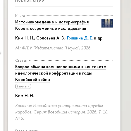
ПУБЛИКАЦИИ
Книга
Источниковедение и историография
Кореи: современные исследования
Ким Н. Н.
,
Соловьев А. В.
,
Гришина Д. Е.
и др.
М.: ФГБУ "Издательство "Наука", 2026.
Статья
Вопрос обмена военнопленными в контексте
идеологической конфронтации в годы
Корейской войны
В печати
Ким Н. Н.
Вестник Российского университета дружбы
народов. Серия: Всеобщая история. 2026. Т. 18.
№ 2.
Глава в книге