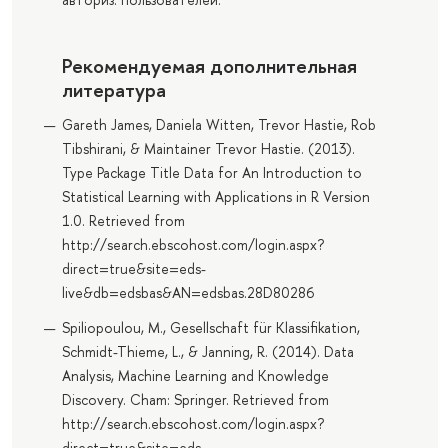
Рекомендуемая дополнительная
литература
Gareth James, Daniela Witten, Trevor Hastie, Rob
Tibshirani, & Maintainer Trevor Hastie. (2013).
Type Package Title Data for An Introduction to
Statistical Learning with Applications in R Version
1.0. Retrieved from
http://search.ebscohost.com/login.aspx?
direct=true&site=eds-
live&db=edsbas&AN=edsbas.28D80286
Spiliopoulou, M., Gesellschaft für Klassifikation,
Schmidt-Thieme, L., & Janning, R. (2014). Data
Analysis, Machine Learning and Knowledge
Discovery. Cham: Springer. Retrieved from
http://search.ebscohost.com/login.aspx?
direct=true&site=eds-