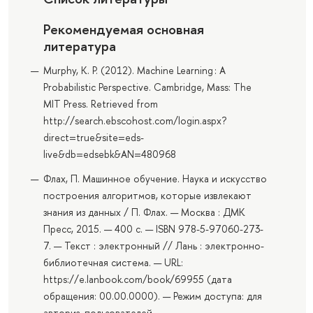
Рекомендуемая основная
литература
Murphy, K. P. (2012). Machine Learning : A
Probabilistic Perspective. Cambridge, Mass: The
MIT Press. Retrieved from
http://search.ebscohost.com/login.aspx?
direct=true&site=eds-
live&db=edsebk&AN=480968
Флах, П. Машинное обучение. Наука и искусство
построения алгоритмов, которые извлекают
знания из данных / П. Флах. — Москва : ДМК
Пресс, 2015. — 400 с. — ISBN 978-5-97060-273-
7. — Текст : электронный // Лань : электронно-
библиотечная система. — URL:
https://e.lanbook.com/book/69955 (дата
обращения: 00.00.0000). — Режим доступа: для
авториз. пользователей.