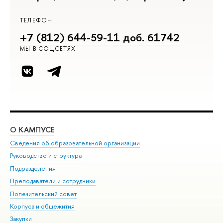
ТЕЛЕФОН
+7 (812) 644-59-11 доб. 61742
МЫ В СОЦСЕТЯХ
О КАМПУСЕ
ОБ
Сведения об образовательной организации
Мер
Руководство и структура
Мер
Подразделения
Дов
Преподаватели и сотрудники
Ол
Попечительский совет
При
Корпуса и общежития
При
Закупки
Ди