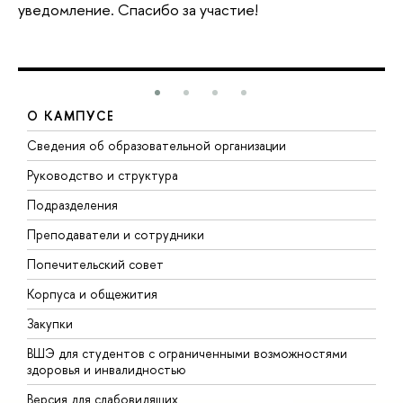
уведомление. Спасибо за участие!
О КАМПУСЕ
Сведения об образовательной организации
М
Руководство и структура
М
Подразделения
Д
Преподаватели и сотрудники
О
Попечительский совет
П
Корпуса и общежития
П
Закупки
Д
ВШЭ для студентов с ограниченными возможностями
Д
здоровья и инвалидностью
А
Версия для слабовидящих