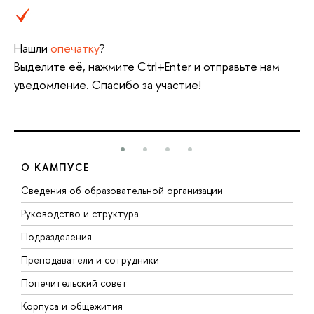
Нашли
опечатку
?
Выделите её, нажмите Ctrl+Enter и отправьте нам
уведомление. Спасибо за участие!
О КАМПУСЕ
Сведения об образовательной организации
М
Руководство и структура
М
Подразделения
Д
Преподаватели и сотрудники
О
Попечительский совет
П
Корпуса и общежития
П