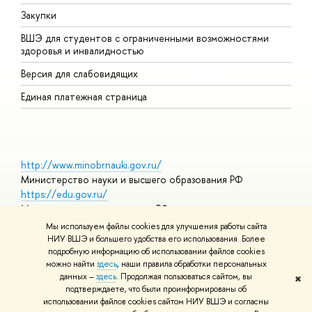
Закупки
Д
ВШЭ для студентов с ограниченными возможностями
Д
здоровья и инвалидностью
А
Версия для слабовидящих
О
Единая платежная страница
http://www.minobrnauki.gov.ru/
Министерство науки и высшего образования РФ
https://edu.gov.ru/
Министерство просвещения РФ
https://elearning.hse.ru/mooc
Мы используем файлы cookies для улучшения работы сайта
Массовые открытые онлайн-курсы
НИУ ВШЭ и большего удобства его использования. Более
подробную информацию об использовании файлов cookies
можно найти
здесь
, наши правила обработки персональных
данных –
здесь
. Продолжая пользоваться сайтом, вы
✖
© НИУ ВШЭ 1993–2026
Адреса и контакты
Условия
подтверждаете, что были проинформированы об
использования материалов
Политика конфиденциальности
Карта
использовании файлов cookies сайтом НИУ ВШЭ и согласны
сайта