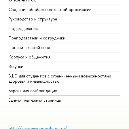
Сведения об образовательной организации
М
Руководство и структура
М
Подразделения
Д
Преподаватели и сотрудники
О
Попечительский совет
П
Корпуса и общежития
П
Закупки
Д
ВШЭ для студентов с ограниченными возможностями
Д
здоровья и инвалидностью
А
Версия для слабовидящих
О
Единая платежная страница
http://www.minobrnauki.gov.ru/