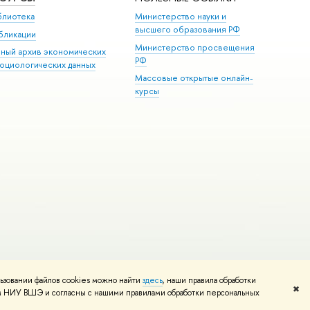
блиотека
Министерство науки и
высшего образования РФ
бликации
Министерство просвещения
иный архив экономических
РФ
социологических данных
Массовые открытые онлайн-
курсы
ьзовании файлов cookies можно найти
здесь
, наши правила обработки
и
Карта сайта
Редактору
✖
том НИУ ВШЭ и согласны с нашими правилами обработки персональных