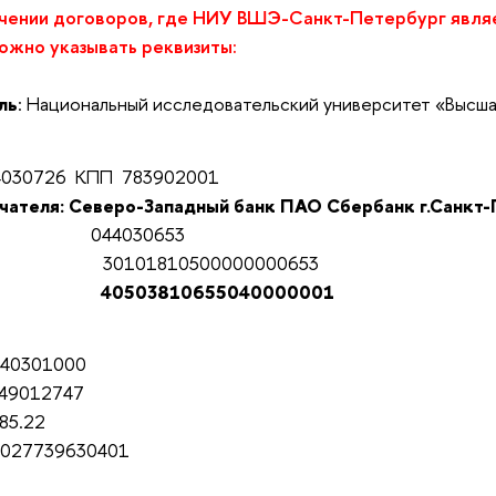
чении договоров, где НИУ ВШЭ-Санкт-Петербург явля
ожно указывать реквизиты:
ль
: Национальный исследовательский университет «Высша
030726 КПП 783902001
чателя:
Северо-Западный банк ПАО Сбербанк г.Санкт
44030653
0101810500000000653
0503810655040000001
301000
12747
.22
739630401