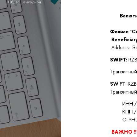
Сб, вс выходной
Валютн
Филиал "Севе
Beneficiary
Address: S
SWIFT:
RZ
Транзитный в
SWIFT
: R
Транзитный в
ИНН 
КПП / 
ОГРН / 
ВАЖНО !!