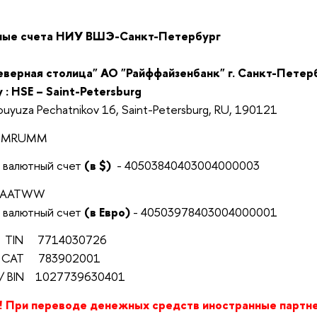
ые счета НИУ ВШЭ-Санкт-Петербург
рная столица" АО "Райффайзенбанк"
г. Санкт-Петер
 :
HSE – Saint-Petersburg
ouyuza Pechatnikov 16, Saint-Petersburg, RU, 190121
BMRUMM
алютный счет
(в $)
- 40503840403004000003
ZBAATWW
алютный счет
(в Евро)
- 40503978403004000001
/ TIN 7714030726
CAT 783902001
BIN 1027739630401
! При переводе денежных средств иностранные партн