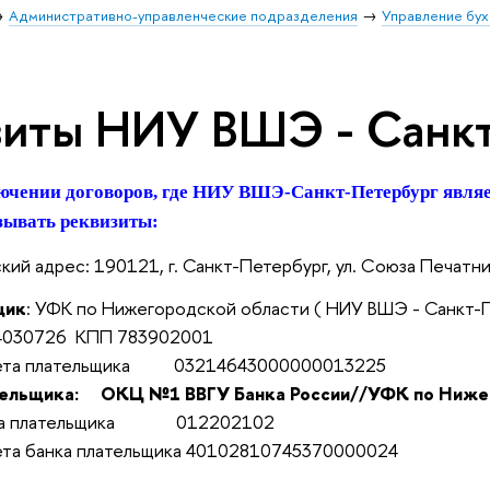
Административно-управленческие подразделения
Управление бух
зиты НИУ ВШЭ - Санк
ючении договоров, где НИУ ВШЭ-Санкт-Петербург являе
зывать реквизиты:
рес: 190121, г. Санкт-Петербург, ул. Союза Печатник
щик
: УФК по Нижегородской области ( НИУ ВШЭ - Санкт-
726 КПП 783902001
 плательщика 03214643000000013225
тельщика:
ОКЦ №1 ВВГУ Банка России//УФК по Ниже
плательщика 012202102
анка плательщика 40102810745370000024