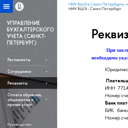
НИУ ВШЭ в Санкт-Петербурге
НИУ ВШЭ - Санкт-Петербург
УПРАВЛЕНИЕ
Рекви
БУХГАЛТЕРСКОГО
УЧЕТА (САНКТ-
ПЕТЕРБУРГ)
При закл
необходимо ука
Регламенты
Юридический ад
Сотрудники
Платель
Реквизиты
ИНН 7714030
Оплата обучения,
Номер счета
общежития и
Банк пла
прочих услуг
БИК банка 
Номер счета б
Руководство: