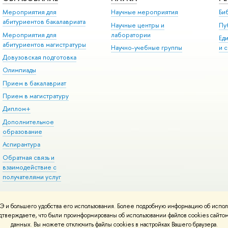
Мероприятия для
Научные мероприятия
Би
абитуриентов бакалавриата
Научные центры и
Пу
Мероприятия для
лаборатории
Ед
абитуриентов магистратуры
Научно-учебные группы
и 
Довузовская подготовка
Олимпиады
Прием в бакалавриат
Прием в магистратуру
Диплом+
Дополнительное
образование
Аспирантура
Обратная связь и
взаимодействие с
получателями услуг
 и большего удобства его использования. Более подробную информацию об испол
онтакты
Условия использования материалов
Политика конфиденциальност
подтверждаете, что были проинформированы об использовании файлов cookies сай
ботаны в
Школе дизайна НИУ ВШЭ
данных. Вы можете отключить файлы cookies в настройках Вашего браузера.