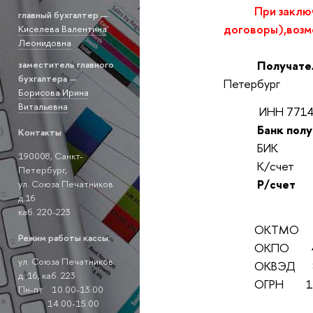
При заклю
главный бухгалтер
—
договоры),возм
Киселева Валентина
Леонидовна
Получате
заместитель главного
бухгалтера
—
Петербург
Борисова Ирина
Витальевна
ИНН 7714
Банк полу
Контакты
БИК 0
190008, Санкт-
К/счет 3
Петербург,
Р/счет 4
ул. Союза Печатников
д.16
каб. 220-223
ОКТМО 40
Режим работы кассы:
ОКПО 490
ул. Союза Печатников
ОКВЭД 85
д. 16, каб. 223
ОГРН 1027
Пн-пт 10.00-13.00
14.00-15.00