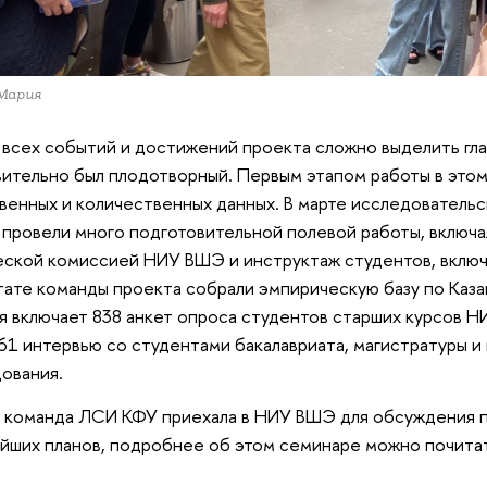
 Мария
всех событий и достижений проекта сложно выделить гла
ительно был плодотворный. Первым этапом работы в этом
венных и количественных данных. В марте исследователь
 провели много подготовительной полевой работы, включ
еской комиссией НИУ ВШЭ и инструктаж студентов, включ
тате команды проекта собрали эмпирическую базу по Каза
я включает 838 анкет опроса студентов старших курсов 
61 интервью со студентами бакалавриата, магистратуры и
ования.
 команда ЛСИ КФУ приехала в НИУ ВШЭ для обсуждения п
йших планов, подробнее об этом семинаре можно почита