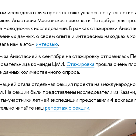
м исследователям проекта тоже удалось попутешествоват
июля Анастасия Маяковская приехала в Петербург для пр
 молодежных исследований. В рамках стажировки Анастас
венных данных, о своем опыте и интересных находках в х
зала нам в этом
интервью
.
 за Анастасией в сентябре на стажировку отправилась П
довательница команды ЦМИ.
Стажировка
прошла очень пл
е данных количественного опроса.
нацией стала отдельная секция проекта на международ
я. На секции были представлены исследователи из Казани,
ты-участники летней экспедиции представили 4 доклада 
ельно читайте наш
репортаж с секции
.