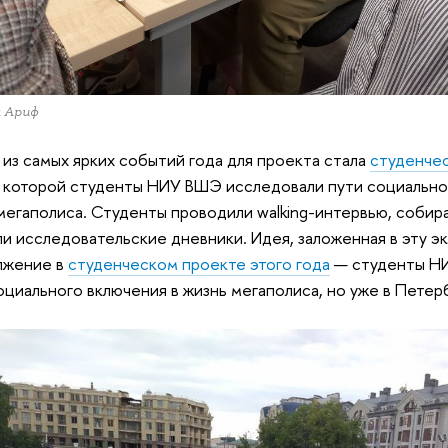
а Ариф
из самых ярких событий года для проекта стала
студенчес
 которой студенты НИУ ВШЭ исследовали пути социально
мегаполиса. Студенты проводили walking-интервью, собир
ли исследовательские дневники. Идея, заложенная в эту э
лжение в
студенческом проекте этого года
— студенты 
оциального включения в жизнь мегаполиса, но уже в Петер