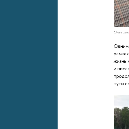
Эльвир
Одним 
рамках
жизнь 
и писа
продо
пути с