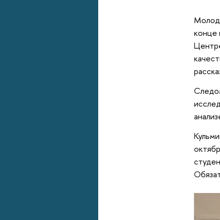
Молоды
конце 
Центре
качест
расска
Следом
иссле
анализ
Кульми
октябр
студен
Обязат