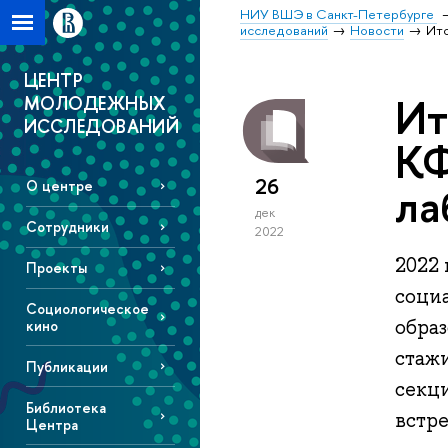
НИУ ВШЭ в Санкт-Петербурге
исследований
Новости
Ито
ЦЕНТР
Ит
МОЛОДЕЖНЫХ
ИССЛЕДОВАНИЙ
КФ
26
ла
О центре
дек
Сотрудники
2022
2022
Проекты
соци
Социологическое
образ
кино
стажи
Публикации
секц
Библиотека
встре
Центра