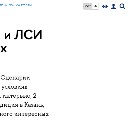
ентр молодежных
РУС
EN
И и ЛСИ
ых
 «Сценарии
 условиях
 интервью, 2
диция в Казань,
ного интересных