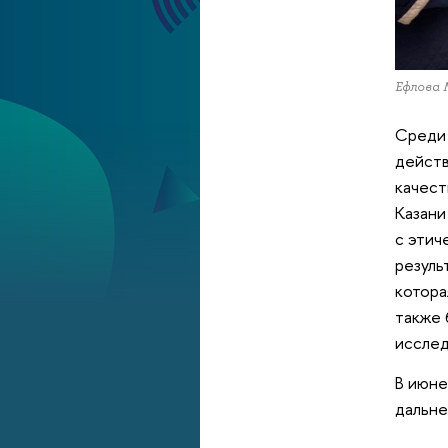
Ефлова
Среди 
действ
качест
Казани
с этич
резуль
котора
также 
исслед
В июне
дальне