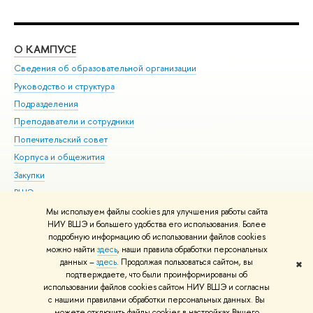
О КАМПУСЕ
ОБ
Сведения об образовательной организации
Мер
Руководство и структура
Мер
Подразделения
Дов
Преподаватели и сотрудники
Ол
Попечительский совет
При
Корпуса и общежития
При
Закупки
Ди
ВШЭ для студентов с ограниченными возможностями
До
здоровья и инвалидностью
Ас
Мы используем файлы cookies для улучшения работы сайта
Версия для слабовидящих
НИУ ВШЭ и большего удобства его использования. Более
Обр
подробную информацию об использовании файлов cookies
Единая платежная страница
можно найти
здесь
, наши правила обработки персональных
данных –
здесь
. Продолжая пользоваться сайтом, вы
✖
Редактору
подтверждаете, что были проинформированы об
© НИУ ВШЭ 1993–2026
Адреса и контакты
Условия использования
использовании файлов cookies сайтом НИУ ВШЭ и согласны
с нашими правилами обработки персональных данных. Вы
материалов
Политика конфиденциальности
Карта сайта
можете отключить файлы cookies в настройках Вашего