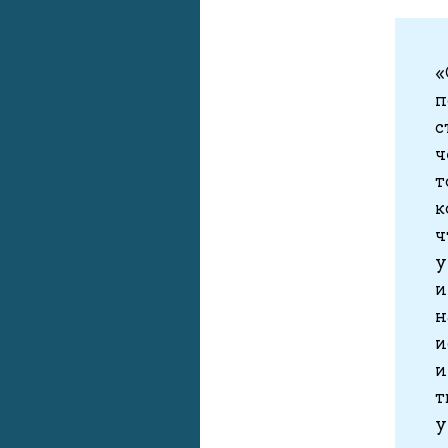
«
п
с
ч
т
к
ч
у
и
н
и
и
т
у