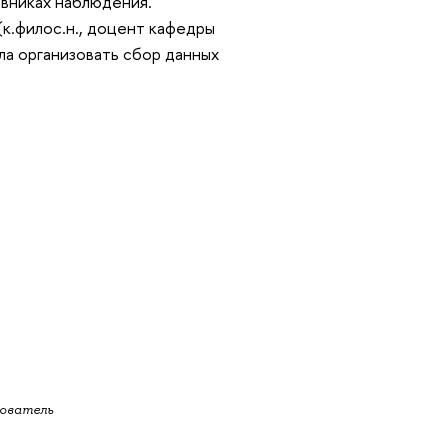
евниках наблюдения.
(к.филос.н., доцент кафедры
а организовать сбор данных
ователь