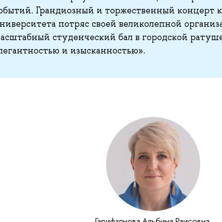
обытий. Грандиозный и торжественный концерт 
ниверситета потряс своей великолепной организа
асштабный студенческий бал в городской ратуше
легантностью и изысканностью».
Гарифзянова Альбина Раисовна
,