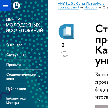
НИУ ВШЭ в Санкт-Петербурге
исследований
Новости
Ста
ЦЕНТР
Ст
МОЛОДЕЖНЫХ
ИССЛЕДОВАНИЙ
пр
2
Ка
О центре
дек
Сотрудники
ун
2025
Проекты
Екат
Социологическое
кино
прое
Публикации
феде
итога
Библиотека
Центра