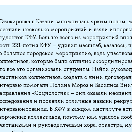
Стажировка в Казани запомнилась ярким полем:
осетили несколько мероприятий и взяли интервь
тудентов КФУ. Больше всего из мероприятий впеч
есть 221-летия КФУ – удивил масштаб, казалось, ч
о большое городское мероприятие, ведь участвов
оллективов, которые были отлично скоординирова
то все это организовали студенты. Найти руково
частников коллективов, создать с ними договорен
нтервью помогали Полина Мороз и Василиса Зми
аправления «Социология» – они оказали неоцен
сследования и проявили отличные навыки рекру
нтервьюирования. В КФУ в каждом институте ест
ворческих коллективов, поэтому нам удалось поо
частниками и руководителями хора, оркестра, м