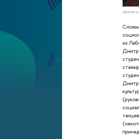
архив и
Сложил
социол
из Лаб
Дмитри
студен
стажир
студен
Дмитри
культу
(руков
социал
танцев
(некот
принад