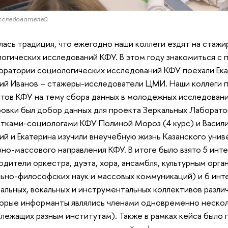
сследователей
ась традиция, что ежегодно наши коллеги ездят на стаж
огических исследований КФУ. В этом году знакомиться с 
оратории социологических исследований КФУ поехали Ек
й Иванов – стажеры-исследователи ЦМИ. Наши коллеги п
тов КФУ на тему сбора данных в молодежных исследования
овки был добор данных для проекта Зеркальных Лаборато
тками-социологами КФУ Полиной Мороз (4 курс) и Васили
й и Екатерина изучили внеучебную жизнь Казанского унив
рно-массового направления КФУ. В итоге было взято 5 инт
одители оркестра, дуэта, хора, ансамбля, культурным орг
ьно-философских наук и массовых коммуникаций) и 6 инт
альных, вокальных и инструментальных коллективов разли
орые информанты являлись членами одновременно нескол
лежащих разным институтам). Также в рамках кейса было