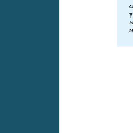
с
у
м
э