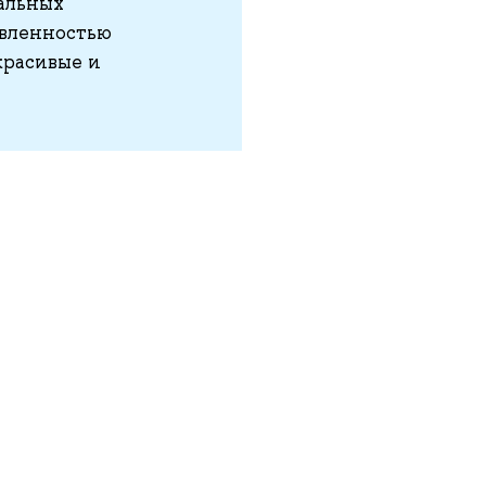
альных
овленностью
красивые и