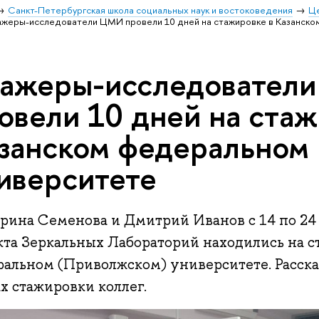
Санкт-Петербургская школа социальных наук и востоковедения
Ц
жеры-исследователи ЦМИ провели 10 дней на стажировке в Казанско
ажеры-исследовател
овели 10 дней на стаж
занском федеральном
иверситете
ерина Семенова и Дмитрий Иванов с 14 по 24
кта Зеркальных Лабораторий находились на с
ральном (Приволжском) университете. Рассказ
х стажировки коллег.