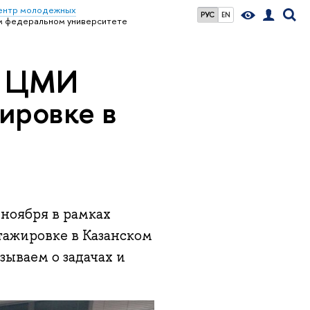
ентр молодежных
РУС
EN
м федеральном университете
и ЦМИ
ировке в
 ноября в рамках
тажировке в Казанском
ываем о задачах и