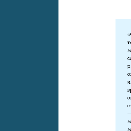
«
т
м
с
р
о
и
в
о
с
—
м
м