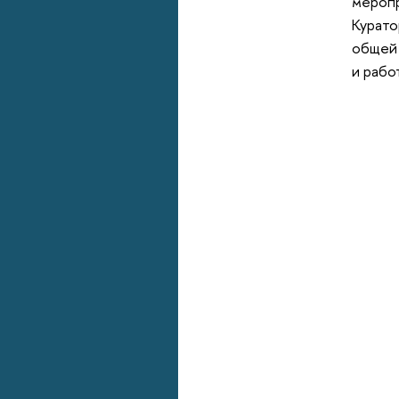
меропр
Курато
общей 
и рабо