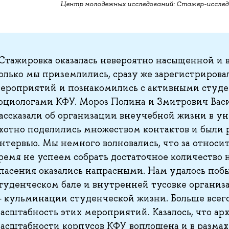
Центр молодежных исследований: Стажер-исслед
Стажировка оказалась невероятно насыщенной и 
олько мы приземлились, сразу же зарегистрирова
ероприятий и познакомились с активными студ
оциологами КФУ. Мороз Полина и Змитрович Вас
ассказали об организации внеучебной жизни в у
хотно поделились множеством контактов и были 
нтервью. Мы немного волновались, что за относи
ремя не успеем собрать достаточное количество 
пасения оказались напрасными. Нам удалось побы
туденческом бале и внутренней тусовке организ
 кульминации студенческой жизни. Больше всег
асштабность этих мероприятий. Казалось, что ар
асштабности корпусов КФУ воплощена и в разма