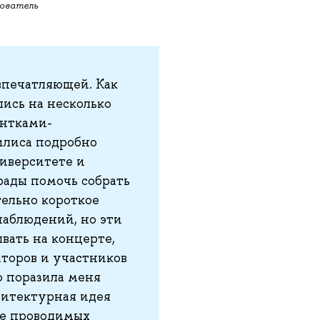
ователь
впечатляющей. Как
лись на несколько
ентками-
илиса подробно
ниверситете и
рады помочь собрать
тельно короткое
наблюдений, но эти
вать на концерте,
аторов и участников
о поразила меня
хитектурная идея
хе проводимых