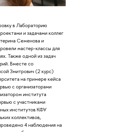
ировку в Лабораторию
проектами и задачами коллег
атерина Семенова и
ровели мастер-классы для
х. Также одной из задач
рий. Вместе со
сой Змитрович (2 курс)
ерситета на примере кейса
ервью с организаторами
анизатором института
ервью с участниками
чных институтов КФУ
ьких коллективов,
 проведено 4 наблюдения на