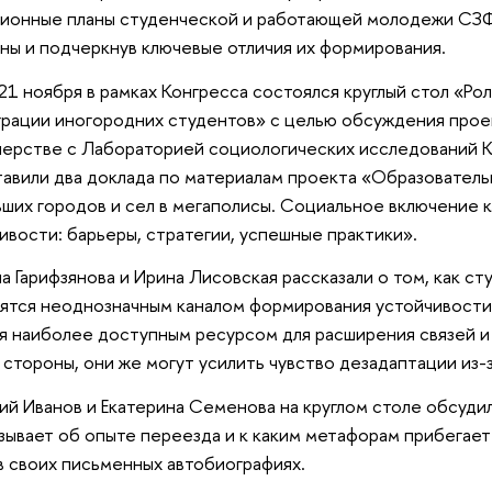
ционные планы студенческой и работающей молодежи СЗ
ны и подчеркнув ключевые отличия их формирования.
21 ноября в рамках Конгресса состоялся круглый стол «Ро
грации иногородних студентов» с целью обсуждения прое
нерстве с Лабораторией социологических исследований
авили два доклада по материалам проекта «Образователь
ших городов и сел в мегаполисы. Социальное включение 
ивости: барьеры, стратегии, успешные практики».
а Гарифзянова и Ирина Лисовская рассказали о том, как с
ятся неоднозначным каналом формирования устойчивости.
я наиболее доступным ресурсом для расширения связей и 
 стороны, они же могут усилить чувство дезадаптации из-
й Иванов и Екатерина Семенова на круглом столе обсуди
зывает об опыте переезда и к каким метафорам прибегает 
в своих письменных автобиографиях.