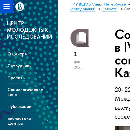
НИУ ВШЭ в Санкт-Петербурге
исследований
Новости
Сот
ЦЕНТР
Со
МОЛОДЕЖНЫХ
ИССЛЕДОВАНИЙ
в 
1
со
О центре
дек
Сотрудники
Ка
2025
Проекты
20–2
Социологическое
кино
Межд
Публикации
выст
столе
Библиотека
Центра