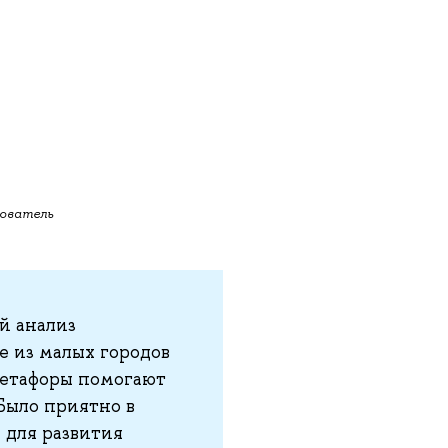
ователь
й анализ
е из малых городов
 метафоры помогают
Было приятно в
 для развития