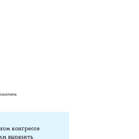
ователь
ном конгрессе
им выразить