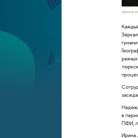
архив и
Каждый
Зеркал
гумани
Геогра
разных
тюркск
процес
Сотруд
заседа
Надежд
в пери
ПФИ, п
Ирина 