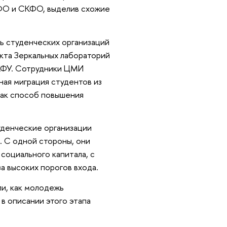
ФО и СКФО, выделив схожие
ль студенческих организаций
кта Зеркальных лабораторий
 КФУ. Сотрудники ЦМИ
ная миграция студентов из
как способ повышения
туденческие организации
 С одной стороны, они
социального капитала, с
за высоких порогов входа.
ли, как молодежь
в описании этого этапа