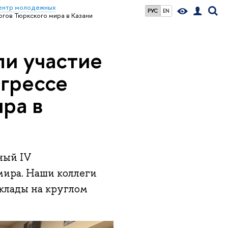
ентр молодежных
РУС
EN
гов Тюркского мира в Казани
и участие
грессе
ра в
ный IV
мира. Наши коллеги
клады на круглом