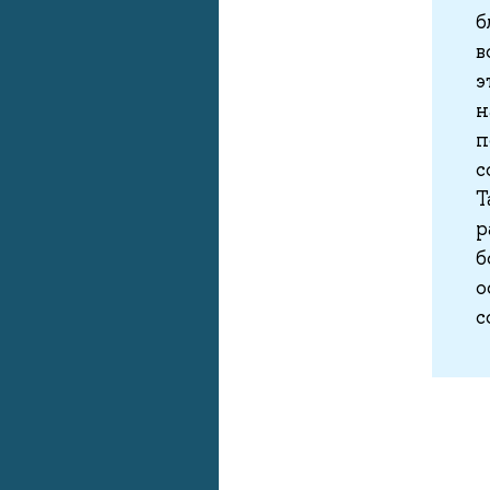
б
в
э
н
п
с
Т
р
б
о
с