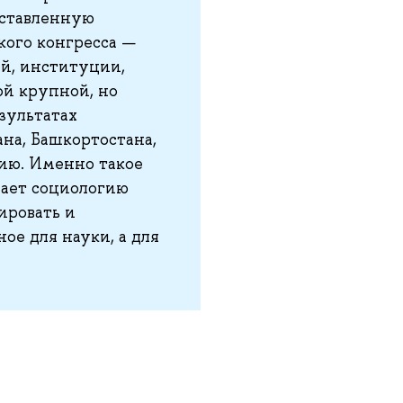
оставленную
кого конгресса —
ей, институции,
ой крупной, но
зультатах
на, Башкортостана,
сию. Именно такое
лает социологию
ировать и
ое для науки, а для