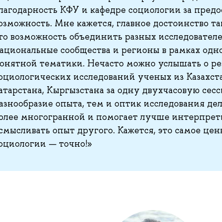
лагодарность КФУ и кафедре социологии за пред
озможность. Мне кажется, главное достоинство та
то возможность объединить разных исследовател
ациональные сообщества и регионы в рамках одн
онятной тематики. Нечасто можно услышать о ре
оциологических исследований ученых из Казахста
атарстана, Кыргызстана за одну двухчасовую сес
азнообразие опыта, тем и оптик исследования де
олее многогранной и помогает лучше интерпрет
смысливать опыт другого. Кажется, это самое ценн
оциологии — точно!»