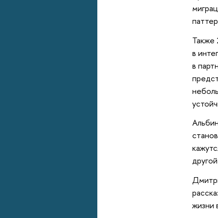
мигра
паттер
Также 
в инте
в парт
предст
неболь
устойч
Альбин
станов
кажутс
другой
Дмитри
расска
жизни 