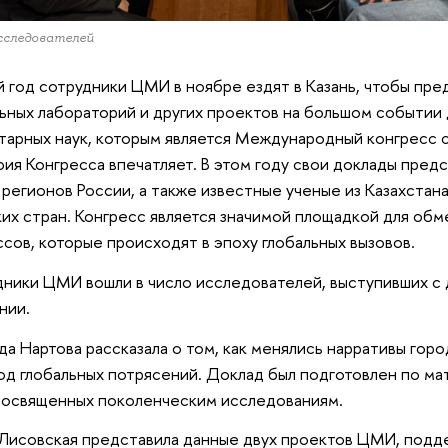
сследователей
 год сотрудники ЦМИ в ноябре ездят в Казань, чтобы пре
ьных лабораторий и других проектов на большом событии 
тарных наук, которым является Международный конгресс 
фия Конгресса впечатляет. В этом году свои доклады пред
 регионов России, а также известные ученые из Казахстана
их стран. Конгресс является значимой площадкой для об
сов, которые происходят в эпоху глобальных вызовов.
ники ЦМИ вошли в число исследователей, выступивших с
нии.
а Нартова рассказала о том, как менялись нарративы го
од глобальных потрясений. Доклад был подготовлен по м
освященных поколенческим исследованиям.
Лисовская представила данные двух проектов ЦМИ, подд