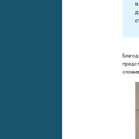
и
д
с
Благод
предст
сложив