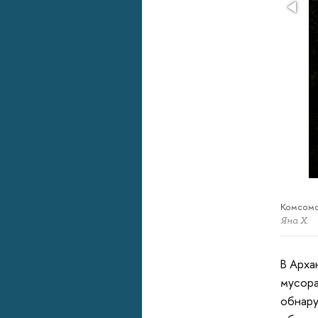
Комсомо
Яна Х.
В Арха
мусора
обнару