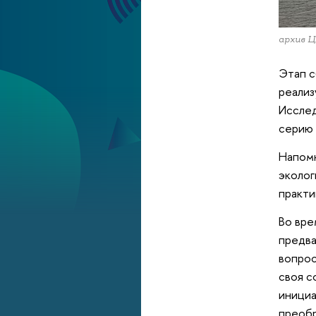
архив 
Этап с
реализ
Исслед
серию 
Напомн
эколог
практи
Во вре
предва
вопрос
своя с
инициа
преобр