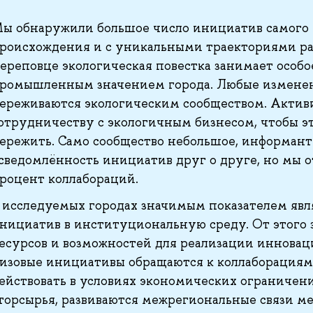
ы обнаружили большое число инициатив самого 
роисхождения и с уникальными траекториями ра
ереповце экологическая повестка занимает особое
ромышленным значением города. Любые изменен
ереживаются экологическим сообществом. Актив
отрудничеству с экологичным бизнесом, чтобы э
ережить. Само сообщество небольшое, информан
сведомлённость инициатив друг о друге, но мы 
роцент коллабораций.
 исследуемых городах значимым показателем явл
нициатив в институциональную среду. От этого 
есурсов и возможностей для реализации инноваци
изовые инициативы обращаются к коллаборациям
ействовать в условиях экономических ограничен
торсырья, развиваются межрегиональные связи 