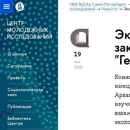
НИУ ВШЭ в Санкт-Петербурге
исследований
Новости
Эко
ЦЕНТР
Эк
МОЛОДЕЖНЫХ
ИССЛЕДОВАНИЙ
за
19
"Г
О центре
ноя
Сотрудники
2025
Кома
Проекты
иници
Социологическое
Архан
кино
изуч
Публикации
взаим
Библиотека
экол
Центра