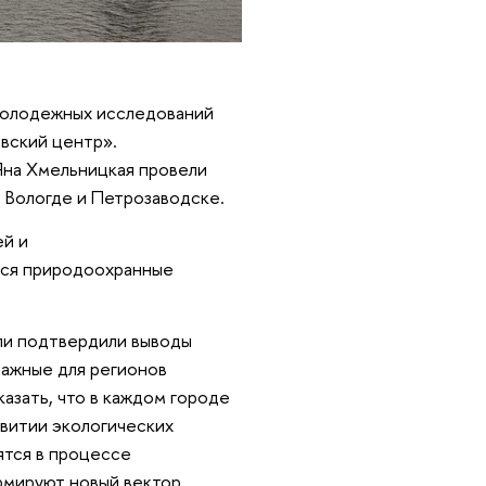
 молодежных исследований
вский центр».
Яна Хмельницкая провели
 Вологде и Петрозаводске.
ей и
ются природоохранные
ли подтвердили выводы
важные для регионов
азать, что в каждом городе
звитии экологических
ятся в процессе
рмируют новый вектор