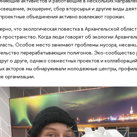
няющие активистов и работающие в нескольких направлен
свещение, экошеринг, сбор вторсырья и другие виды деят
проектные объединения активно вовлекают горожан.
ерно, что экологическая повестка в Архангельской облас
 пространство. Когда люди говорят об экологии Архангель
ласть. Особое место занимают проблемы мусора, несанк
ельство перерабатывающих полигонов. Эко-сообщество 
друг о друге, однако совместных проектов и коллабораци
х акторов мы обнаруживали молодежные центры, профиль
ие организации.