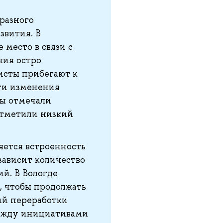
разного
звития. В
 место в связи с
ия остро
исты прибегают к
ти изменения
ты отмечали
отметили низкий
яется встроенность
зависит количество
й. В Вологде
, чтобы продолжать
ий переработки
между инициативами