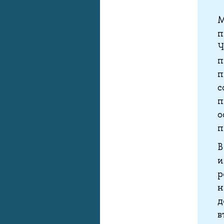
М
п
Ч
п
п
с
п
о
п
В
и
р
н
д
в