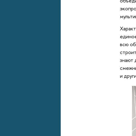
объеди
экопро
мульти
Характ
единое
всю об
строит
знают 
смежны
и друг