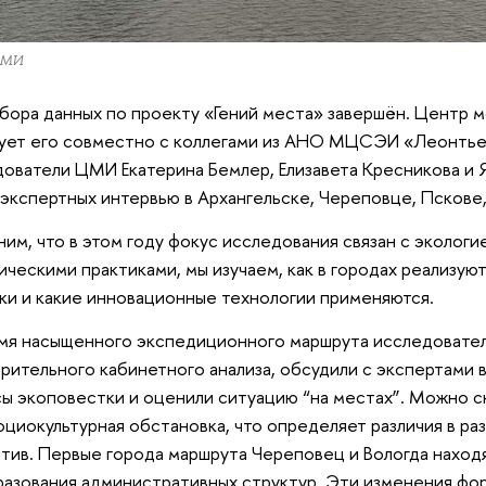
ЦМИ
бора данных по проекту «Гений места» завершён. Центр
ует его совместно с коллегами из АНО МЦСЭИ «Леонтье
ователи ЦМИ Екатерина Бемлер, Елизавета Кресникова и 
экспертных интервью в Архангельске, Череповце, Пскове,
им, что в этом году фокус исследования связан с экологи
ическими практиками, мы изучаем, как в городах реализу
ки и какие инновационные технологии применяются.
мя насыщенного экспедиционного маршрута исследовате
рительного кабинетного анализа, обсудили с экспертами 
ы экоповестки и оценили ситуацию “на местах”. Можно ск
оциокультурная обстановка, что определяет различия в ра
тив. Первые города маршрута Череповец и Вологда наход
азования административных структур. Эти изменения фо