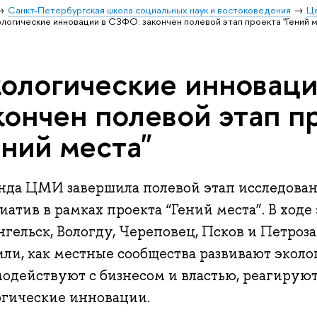
Санкт-Петербургская школа социальных наук и востоковедения
Ц
логические инновации в СЗФО: закончен полевой этап проекта "Гений 
ологические инновац
кончен полевой этап п
ений места"
нда ЦМИ завершила полевой этап исследован
атив в рамках проекта “Гений места”. В ходе
гельск, Вологду, Череповец, Псков и Петроз
или, как местные сообщества развивают экол
одействуют с бизнесом и властью, реагируют
огические инновации.