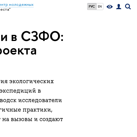
ентр молодежных
РУС
EN
места"
ии в СЗФО:
роекта
ия экологических
 экспедиций в
аводск исследователи
огичные практики,
 на вызовы и создают