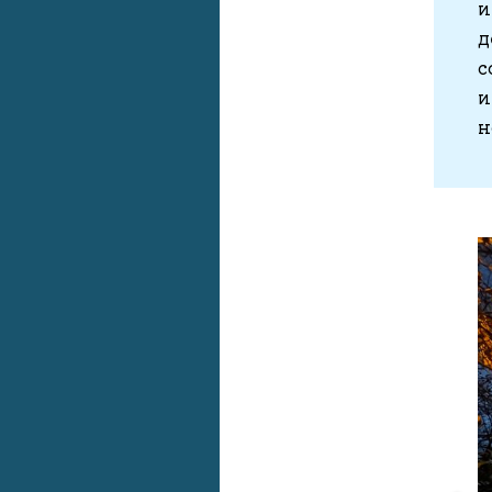
и
д
с
и
н