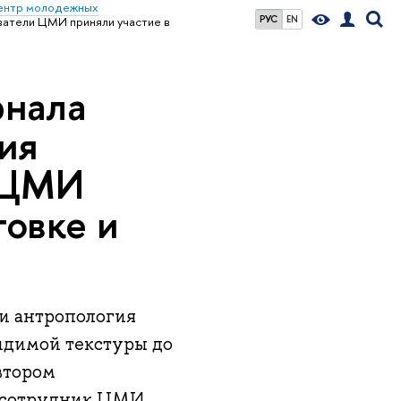
ентр молодежных
РУС
EN
ватели ЦМИ приняли участие в
рнала
ия
и ЦМИ
товке и
и антропология
видимой текстуры до
втором
й сотрудник ЦМИ