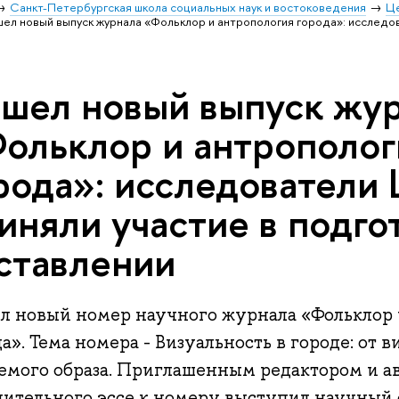
Санкт-Петербургская школа социальных наук и востоковедения
Ц
ел новый выпуск журнала «Фольклор и антропология города»: исследо
шел новый выпуск жу
ольклор и антрополог
рода»: исследовател
иняли участие в подго
ставлении
л новый номер научного журнала «Фольклор 
а». Тема номера - Визуальность в городе: от 
аемого образа. Приглашенным редактором и а
пительного эссе к номеру выступил научны