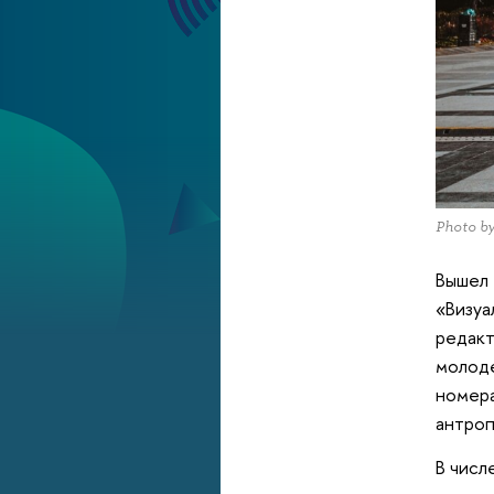
Photo by
Вышел 
«Визуа
редакт
молоде
номера
антроп
В числ