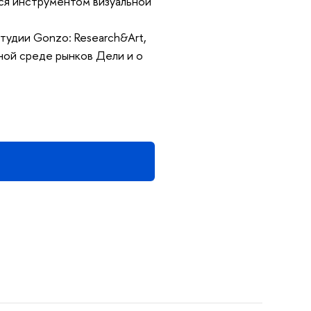
тся инструментом визуальной
тудии Gonzo: Research&Art,
ной среде рынков Дели и о