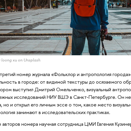
 loong xu on Unsplash
третий номер журнала «Фольклор и антропология города» з
льность в городе: от видимой текстуры до осязаемого об
ором выступил Дмитрий Омельченко, визуальный антропо
жных исследований НИУ ВШЭ в Санкт-Петербурге. Он не
, но и открыл его личным эссе о том, какое место визуаль
ология занимают в исследовательских практиках.
е авторов номера научная сотрудница ЦМИ Евгения Кузине