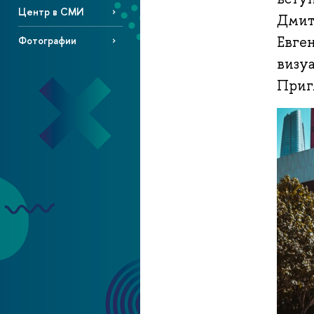
Центр в СМИ
Дмит
Евген
Фотографии
визу
Приг