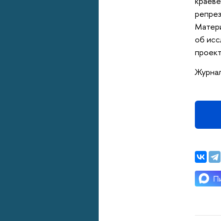
краеве
репрез
Матери
об исс
проект
Журнал