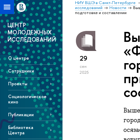
НИУ ВШЭ в Санкт-Петербурге
исследований
Новости
Выш
подготовке и составлении
ЦЕНТР
Вы
МОЛОДЕЖНЫХ
ИССЛЕДОВАНИЙ
«Ф
29
го
О центре
сен
Сотрудники
пр
2025
Проекты
со
Социологическое
кино
Выше
Публикации
город
Библиотека
осяз
Центра
всту