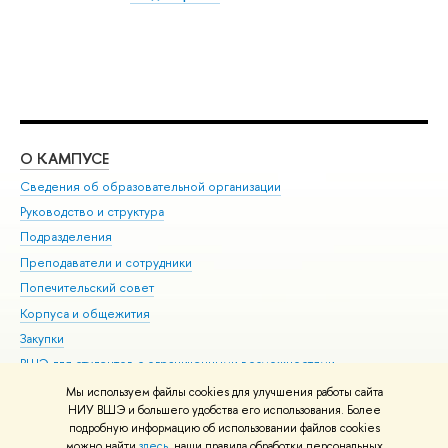
О КАМПУСЕ
ОБ
Сведения об образовательной организации
Мер
Руководство и структура
Мер
Подразделения
Дов
Преподаватели и сотрудники
Ол
Попечительский совет
При
Корпуса и общежития
При
Закупки
Ди
ВШЭ для студентов с ограниченными возможностями
До
здоровья и инвалидностью
Ас
Мы используем файлы cookies для улучшения работы сайта
Версия для слабовидящих
НИУ ВШЭ и большего удобства его использования. Более
Обр
подробную информацию об использовании файлов cookies
Единая платежная страница
можно найти
здесь
, наши правила обработки персональных