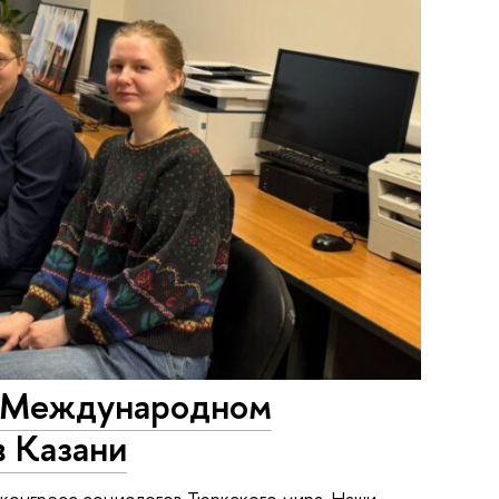
V Международном
в Казани
конгресс социологов Тюркского мира. Наши