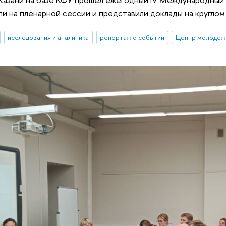
ли на пленарной сессии и представили доклады на круглом
исследования и аналитика
репортаж о событии
Центр молодеж