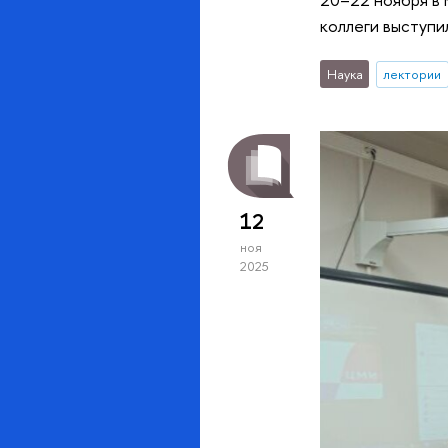
коллеги выступи
Наука
лектории
12
ноя
2025