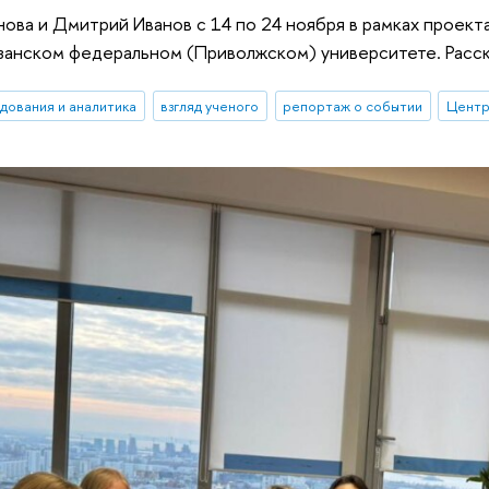
ова и Дмитрий Иванов с 14 по 24 ноября в рамках проект
занском федеральном (Приволжском) университете. Расска
дования и аналитика
взгляд ученого
репортаж о событии
Центр