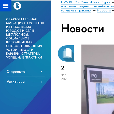
НИУ ВШЭ в Санкт-Петербурге
миграция студентов из небольши
успешные практики
Новости
ОБРАЗОВАТЕЛЬНАЯ
Новости
МИГРАЦИЯ СТУДЕНТОВ
ИЗ НЕБОЛЬШИХ
ГОРОДОВ И СЕЛ В
МЕГАПОЛИСЫ.
СОЦИАЛЬНОЕ
ВКЛЮЧЕНИЕ КАК
СПОСОБ ПОВЫШЕНИЯ
УСТОЙЧИВОСТИ:
БАРЬЕРЫ, СТРАТЕГИИ,
УСПЕШНЫЕ ПРАКТИКИ
2
О проекте
дек
2025
Участники