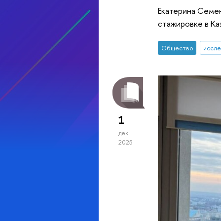
Екатерина Семен
стажировке в Ка
Общество
иссле
1
дек
2025