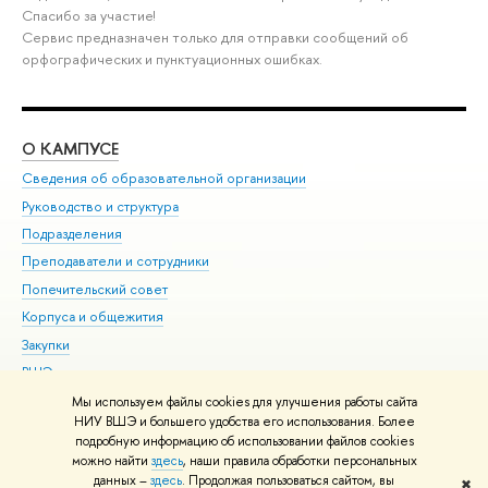
Спасибо за участие!
Сервис предназначен только для отправки сообщений об
орфографических и пунктуационных ошибках.
О КАМПУСЕ
ОБ
Сведения об образовательной организации
Мер
Руководство и структура
Мер
Подразделения
Дов
Преподаватели и сотрудники
Ол
Попечительский совет
При
Корпуса и общежития
При
Закупки
Ди
ВШЭ для студентов с ограниченными возможностями
До
здоровья и инвалидностью
Ас
Мы используем файлы cookies для улучшения работы сайта
Версия для слабовидящих
НИУ ВШЭ и большего удобства его использования. Более
Обр
подробную информацию об использовании файлов cookies
Единая платежная страница
можно найти
здесь
, наши правила обработки персональных
данных –
здесь
. Продолжая пользоваться сайтом, вы
✖