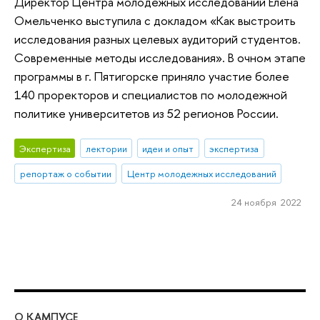
Директор Центра молодежных исследований Елена
Омельченко выступила с докладом «Как выстроить
исследования разных целевых аудиторий студентов.
Современные методы исследования». В очном этапе
программы в г. Пятигорске приняло участие более
140 проректоров и специалистов по молодежной
политике университетов из 52 регионов России.
Экспертиза
лектории
идеи и опыт
экспертиза
репортаж о событии
Центр молодежных исследований
24 ноября 2022
О КАМПУСЕ
ОБ