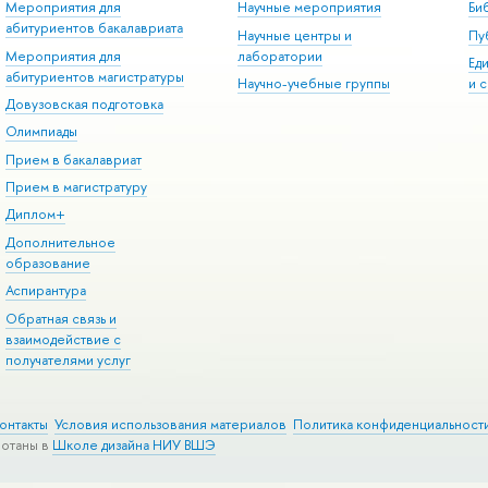
Мероприятия для
Научные мероприятия
Би
абитуриентов бакалавриата
Научные центры и
Пу
Мероприятия для
лаборатории
Ед
абитуриентов магистратуры
Научно-учебные группы
и 
Довузовская подготовка
Олимпиады
Прием в бакалавриат
Прием в магистратуру
Диплом+
Дополнительное
образование
Аспирантура
Обратная связь и
взаимодействие с
получателями услуг
онтакты
Условия использования материалов
Политика конфиденциальност
ботаны в
Школе дизайна НИУ ВШЭ