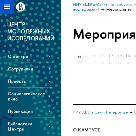
НИУ ВШЭ в Санкт-Петербурге
исследований
Мероприятия
ЦЕНТР
Мероприя
МОЛОДЕЖНЫХ
ИССЛЕДОВАНИЙ
О центре
7
8
9
10
11
12
13
14
15
16
17
18
19
ный поиск
пт
сб
вс
пн
вт
ср
чт
пт
сб
вс
пн
вт
ср
Сотрудники
Проекты
Социологическое
кино
Публикации
НИУ ВШЭ в Санкт-Петербурге
→
С
Библиотека
Центра
О КАМПУСЕ