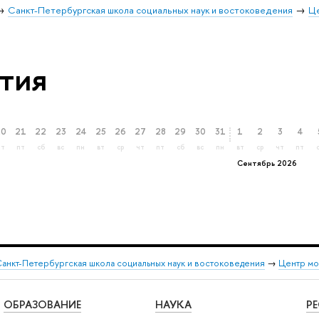
Санкт-Петербургская школа социальных наук и востоковедения
Ц
тия
20
21
22
23
24
25
26
27
28
29
30
31
1
2
3
4
чт
пт
сб
вс
пн
вт
ср
чт
пт
сб
вс
пн
вт
ср
чт
пт
Сентябрь 2026
анкт-Петербургская школа социальных наук и востоковедения
→
Центр мо
ОБРАЗОВАНИЕ
НАУКА
Р