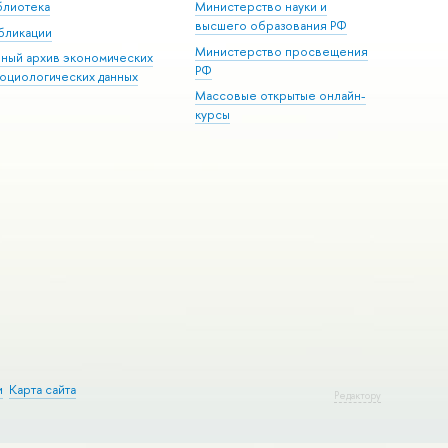
блиотека
Министерство науки и
высшего образования РФ
бликации
Министерство просвещения
иный архив экономических
РФ
социологических данных
Массовые открытые онлайн-
курсы
и
Карта сайта
Редактору