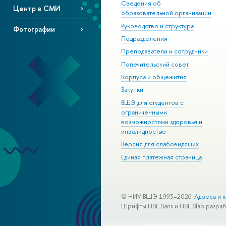
Сведения об
Центр в СМИ
образовательной организации
Руководство и структура
Фотографии
Подразделения
Преподаватели и сотрудники
Попечительский совет
Корпуса и общежития
Закупки
ВШЭ для студентов с
ограниченными
возможностями здоровья и
инвалидностью
Версия для слабовидящих
Единая платежная страница
© НИУ ВШЭ 1993–2026
Адреса и к
Шрифты HSE Sans и HSE Slab разра