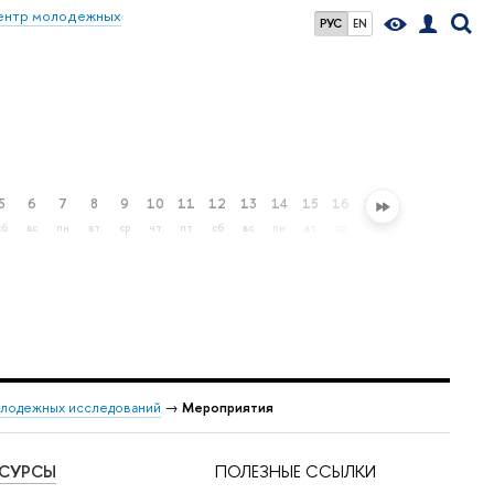
ентр молодежных
РУС
EN
5
6
7
8
9
10
11
12
13
14
15
16
17
18
19
20
сб
вс
пн
вт
ср
чт
пт
сб
вс
пн
вт
ср
чт
пт
сб
вс
лодежных исследований
→
Мероприятия
ЕСУРСЫ
ПОЛЕЗНЫЕ ССЫЛКИ