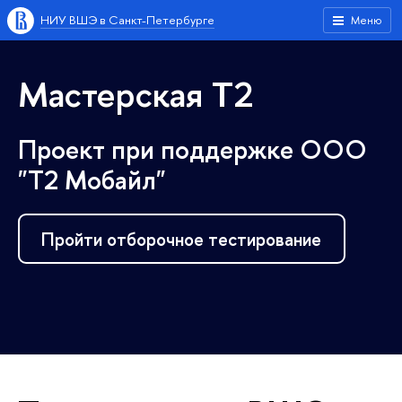
НИУ ВШЭ в Санкт-Петербурге
Меню
Мастерская Т2
Проект при поддержке ООО
"Т2 Мобайл"
Про­йти от­бо­роч­ное те­сти­ро­ва­ние