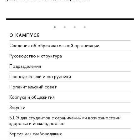
О КАМПУСЕ
Сведения об образовательной организации
М
Руководство и структура
М
Подразделения
Д
Преподаватели и сотрудники
О
Попечительский совет
П
Корпуса и общежития
П
Закупки
Д
ВШЭ для студентов с ограниченными возможностями
Д
здоровья и инвалидностью
А
Версия для слабовидящих
О