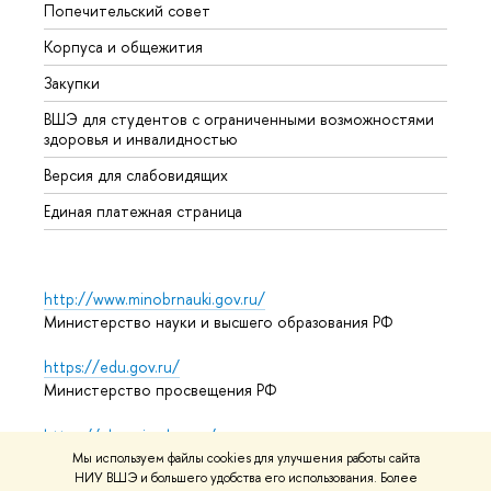
Попечительский совет
Прием
Корпуса и общежития
Прием
Закупки
Дипл
ВШЭ для студентов с ограниченными возможностями
Допол
здоровья и инвалидностью
Аспир
Версия для слабовидящих
Обрат
Единая платежная страница
http://www.minobrnauki.gov.ru/
Министерство науки и высшего образования РФ
https://edu.gov.ru/
Министерство просвещения РФ
https://elearning.hse.ru/mooc
Массовые открытые онлайн-курсы
Мы используем файлы cookies для улучшения работы сайта
НИУ ВШЭ и большего удобства его использования. Более