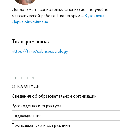
Департамент социологии: Специалист по учебно-
методической работе 1 категории
–
Кузовлева
Дарья Михайловна
Телеграм-канал
https://t.me/spbhsesociology
О КАМПУСЕ
ОБР
Сведения об образовательной организации
Мероп
Руководство и структура
Мероп
Подразделения
Довуз
Преподаватели и сотрудники
Олим