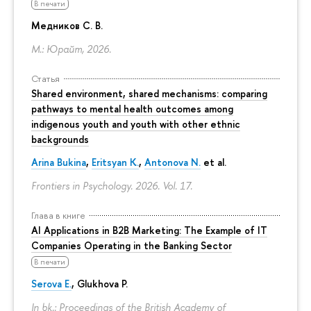
В печати
Медников С. В.
М.: Юрайт, 2026.
Статья
Shared environment, shared mechanisms: comparing
pathways to mental health outcomes among
indigenous youth and youth with other ethnic
backgrounds
Arina Bukina
,
Eritsyan K.
,
Antonova N.
et al.
Frontiers in Psychology. 2026. Vol. 17.
Глава в книге
AI Applications in B2B Marketing: The Example of IT
Companies Operating in the Banking Sector
В печати
Serova E.
, Glukhova P.
In bk.: Proceedings of the British Academy of