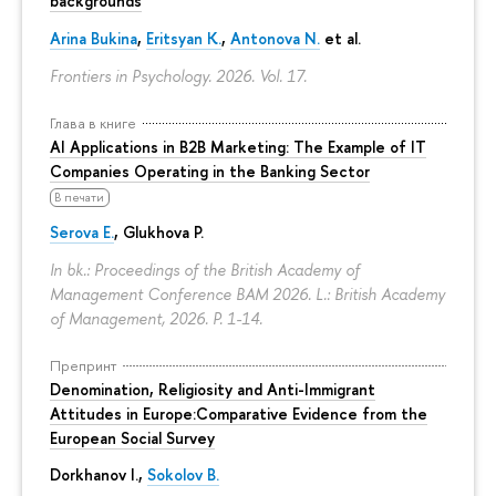
backgrounds
Arina Bukina
,
Eritsyan K.
,
Antonova N.
et al.
Frontiers in Psychology. 2026. Vol. 17.
Глава в книге
AI Applications in B2B Marketing: The Example of IT
Companies Operating in the Banking Sector
В печати
Serova E.
, Glukhova P.
In bk.: Proceedings of the British Academy of
Management Conference BAM 2026. L.: British Academy
of Management, 2026.
P. 1-14.
Препринт
Denomination, Religiosity and Anti-Immigrant
Attitudes in Europe:Comparative Evidence from the
European Social Survey
Dorkhanov I.,
Sokolov B.