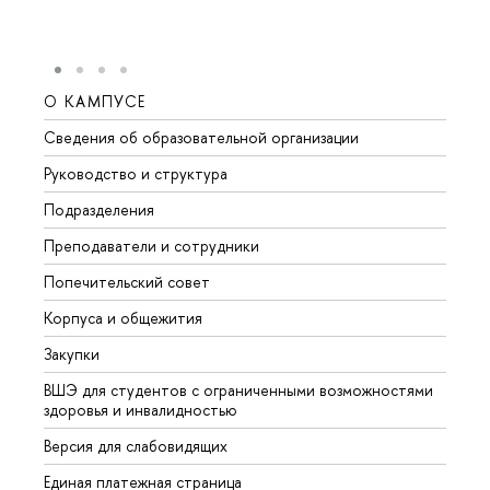
О КАМПУСЕ
ОБР
Сведения об образовательной организации
Мероп
Руководство и структура
Мероп
Подразделения
Довуз
Преподаватели и сотрудники
Олим
Попечительский совет
Прием
Корпуса и общежития
Прием
Закупки
Дипл
ВШЭ для студентов с ограниченными возможностями
Допол
здоровья и инвалидностью
Аспир
Версия для слабовидящих
Обрат
Единая платежная страница