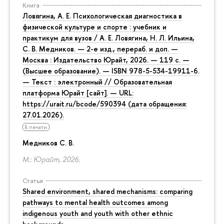
Книга
Ловягина, А. Е. Психологическая диагностика в
физической культуре и спорте : учебник и
практикум для вузов / А. Е. Ловягина, Н. Л. Ильина,
С. В. Медников. — 2-е изд., перераб. и доп. —
Москва : Издательство Юрайт, 2026. — 119 с. —
(Высшее образование). — ISBN 978-5-534-19911-6.
— Текст : электронный // Образовательная
платформа Юрайт [сайт]. — URL:
https://urait.ru/bcode/590394 (дата обращения:
27.01.2026).
В печати
Медников С. В.
М.: Юрайт, 2026.
Статья
Shared environment, shared mechanisms: comparing
pathways to mental health outcomes among
indigenous youth and youth with other ethnic