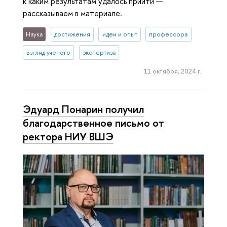
к каким результатам удалось прийти —
рассказываем в материале.
Наука
достижения
идеи и опыт
профессора
взгляд ученого
экспертиза
11 октября, 2024 г.
Эдуард Понарин получил
благодарственное письмо от
ректора НИУ ВШЭ