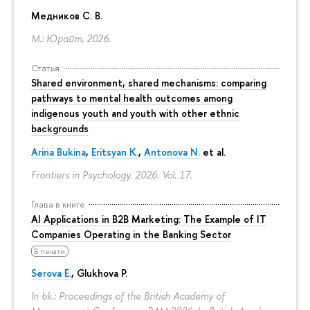
Медников С. В.
М.: Юрайт, 2026.
Статья
Shared environment, shared mechanisms: comparing
pathways to mental health outcomes among
indigenous youth and youth with other ethnic
backgrounds
Arina Bukina
,
Eritsyan K.
,
Antonova N.
et al.
Frontiers in Psychology. 2026. Vol. 17.
Глава в книге
AI Applications in B2B Marketing: The Example of IT
Companies Operating in the Banking Sector
В печати
Serova E.
, Glukhova P.
In bk.: Proceedings of the British Academy of