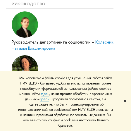
РУКОВОДСТВО
Руководитель департамента социологии
–
Колесник
Наталья Владимировна
Мы используем файлы cookies для улучшения работы сайта
НИУ ВШЭ и большего удобства его использования. Более
Департамент социологии: Специалист по учебно-
подробную информацию об использовании файлов cookies
методической работе 1 категории
–
Дымова
можно найти
здесь
, наши правила обработки персональных
Полина Максимовна
данных –
здесь
. Продолжая пользоваться сайтом, вы
✖
подтверждаете, что были проинформированы об
использовании файлов cookies сайтом НИУ ВШЭ и согласны
с нашими правилами обработки персональных данных. Вы
можете отключить файлы cookies в настройках Вашего
браузера.