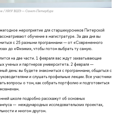
ов / НИУ ВШЭ — Санкт-Петербург
ежегодное мероприятие для старшекурсников Питерской
ассматривают обучение в магистратуре. За два дня вы
миться с 25 разными программами — от «Современного
иза» до «Физики», чтобы потом выбрать ту самую.
ится на две части. 1 февраля вас ждут захватывающие
ых ученых и партнеров университета. 2 февраля —
ый день: вы будете знакомиться с программами, общаться с
уководителями и слушать профильные лекции. Все участники
ать вопросы о том, как собрать портфолио и подготовиться
 экзаменам.
имней школе подробно расскажут об основных
ампуса — международных исследовательских проектах,
льности и многом другом.