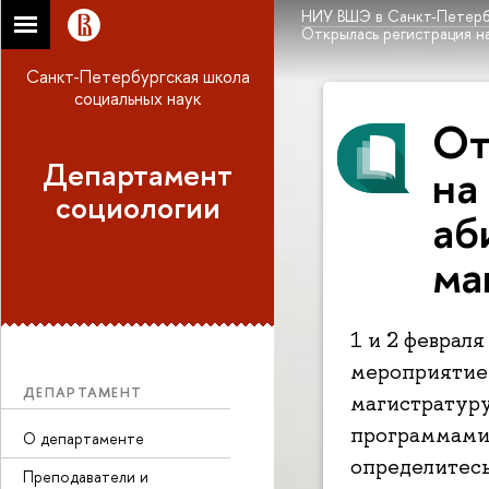
НИУ ВШЭ в Санкт-Петерб
Открылась регистрация н
Санкт-Петербургская школа
социальных наук
От
Департамент
на
социологии
аб
ма
1 и 2 феврал
мероприятие 
ДЕПАРТАМЕНТ
магистратуру
программами,
О департаменте
определитесь
Преподаватели и