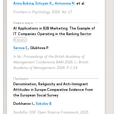
Arina Bukina
,
Eritsyan K.
,
Antonova N.
et al.
Frontiers in Psychology. 2026. Vol. 17.
Глава в книге
AI Applications in B2B Marketing: The Example of
IT Companies Operating in the Banking Sector
В печати
Serova E.
, Glukhova P.
In bk.: Proceedings of the British Academy of
Management Conference BAM 2026. L.: British
Academy of Management, 2026.
P. 1-14.
Препринт
Denomination, Religiosity and Anti-Immigrant
Attitudes in Europe:Comparative Evidence from
the European Social Survey
Dorkhanov I.,
Sokolov B.
SocArXiv. OSF. Open Science Framework, 2025