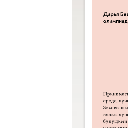
Дарья Бе
олимпиад
Принимать
среде, лу
Зимняя шк
нельзя луч
будущими 