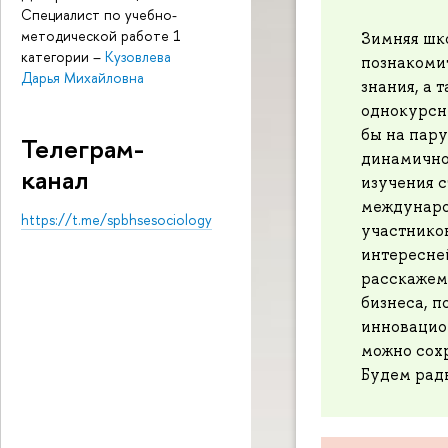
Специалист по учебно-
методической работе 1
Зимняя шко
категории
–
Кузовлева
познакомит
Дарья Михайловна
знания, а 
однокурсн
бы на пару
Телеграм-
динамично
канал
изучения с
междунаро
https://t.me/spbhsesociology
участнико
интересней
расскажем,
бизнеса, п
инновацио
можно сох
Будем рады