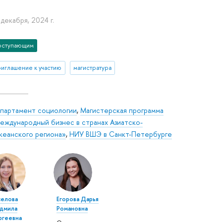
 декабря, 2024 г.
оступающим
риглашение к участию
магистратура
партамент социологии
,
Магистерская программа
еждународный бизнес в странах Азиатско-
кеанского региона»
,
НИУ ВШЭ в Санкт-Петербурге
селова
Егорова Дарья
дмила
Романовна
ргеевна