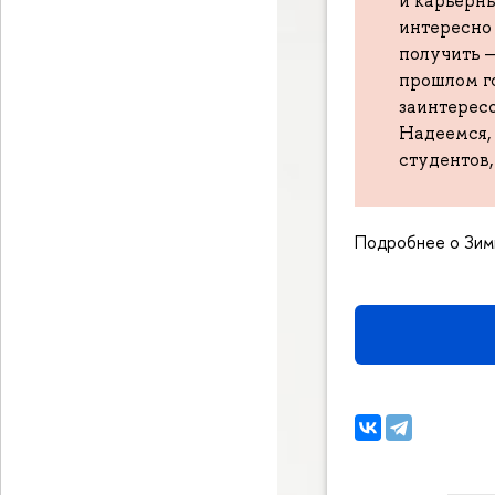
и карьерны
интересно 
получить —
прошлом го
заинтересо
Надеемся, 
студентов
Подробнее о Зим