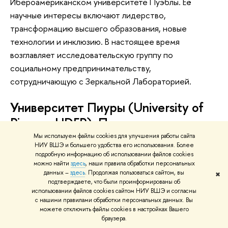
Ибероамериканском университете Пуэблы. Её
научные интересы включают лидерство,
трансформацию высшего образования, новые
технологии и инклюзию. В настоящее время
возглавляет исследовательскую группу по
социальному предпринимательству,
сотрудничающую с Зеркальной Лабораторией.
Университет Пиуры (
University of
Piura
— UDEP), Перу
Мы используем файлы cookies для улучшения работы сайта
Факультет экономики и бизнеса
НИУ ВШЭ и большего удобства его использования. Более
подробную информацию об использовании файлов cookies
Руководитель:
д-р Реми Майкл Баларесо Нуньес
можно найти
здесь
, наши правила обработки персональных
данных –
здесь
. Продолжая пользоваться сайтом, вы
✖
Д-р Реми Майкл Баларесо Нуньес — декан
подтверждаете, что были проинформированы об
факультета экономики и бизнеса и профессор
использовании файлов cookies сайтом НИУ ВШЭ и согласны
с нашими правилами обработки персональных данных. Вы
менеджмента Университета Пиуры (UDEP), Перу.
можете отключить файлы cookies в настройках Вашего
Имеет степень PhD в области менеджмента. Его
браузера.