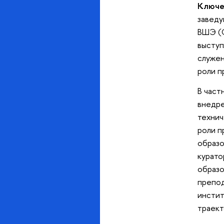
Ключе
заведу
ВШЭ (С
выступ
служен
роли п
В част
внедре
технич
роли п
образо
курато
образо
препод
инстит
траект