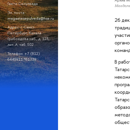
Архив M
Гаете Сепулведа
Магдале
Эл. почта:
magaetesepulveda@hse.ru
26 дек
традиц
Адрес: г. Санкт-
Петербург, Канала
участи
Грибоедова наб., д. 123,
органо
лит. А, каб. 502
команд
Телефон: +7 (812)
6445911 *61739
В рабо
Татарс
некомм
прогр
коорд
Татарс
образо
методо
общест