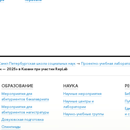
анкт-Петербургская школа социальных наук
→
Проектно-учебная лаборато
— 2025» в Казани при участии RepLab
ОБРАЗОВАНИЕ
НАУКА
Р
Мероприятия для
Научные мероприятия
Би
абитуриентов бакалавриата
Научные центры и
Пу
Мероприятия для
лаборатории
Ед
абитуриентов магистратуры
Научно-учебные группы
и 
Довузовская подготовка
Олимпиады