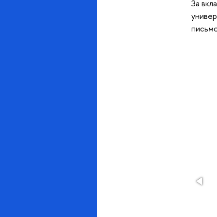
За вкл
универ
письмо