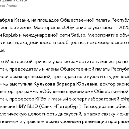
agdalena Gaete
на Гаете
абря в Казани, на площадке Общественной палаты Республ
ионная Зимняя Мастерская «Обучение служением — 2025
и RepLab и международной сети SatLab. Мероприятие об
в власти, академического сообщества, некоммерческого 
ы.
те Мастерской приняли участие заместитель министра п
тан, председатель и члены Общественной палаты Республ
ерческих организаций, преподаватели вузов и студенче
аммы выступила
Кулькова Варвара Юрьевна
, доктор экон
инатор программы «Обучение служением» Общественной 
тан, профессор КГЭУ и главный эксперт лабораторией «Уп
вании» НИУ ВШЭ (Санкт-Петербург). Ее модерация обесп
логическую целостность дискуссий, а также связку межд
венным и управленческим уровнями реализации программ