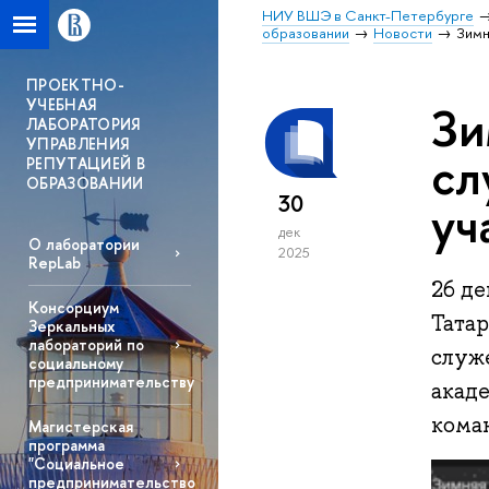
НИУ ВШЭ в Санкт-Петербурге
образовании
Новости
Зимн
ПРОЕКТНО-
УЧЕБНАЯ
Зи
ЛАБОРАТОРИЯ
УПРАВЛЕНИЯ
сл
РЕПУТАЦИЕЙ В
ОБРАЗОВАНИИ
30
уч
дек
О лаборатории
2025
RepLab
26 д
Консорциум
Тата
Зеркальных
лабораторий по
служ
социальному
предпринимательству
акад
кома
Магистерская
программа
"Социальное
предпринимательство