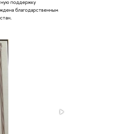
ртную поддержку
раждена благодарственным
стан.