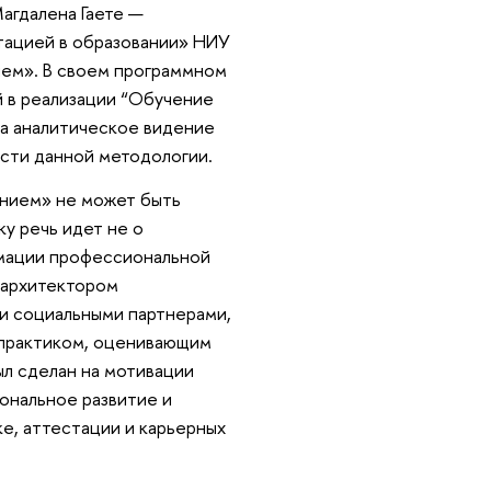
агдалена Гаете —
тацией в образовании» НИУ
ем». В своем программном
 в реализации “Обучение
ла аналитическое видение
ости данной методологии.
ением» не может быть
у речь идет не о
рмации профессиональной
 архитектором
и социальными партнерами,
 практиком, оценивающим
ыл сделан на мотивации
ональное развитие и
ке, аттестации и карьерных