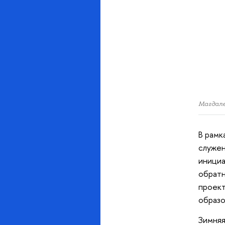
Магдале
В рамк
служен
инициа
обратн
проект
образо
Зимняя