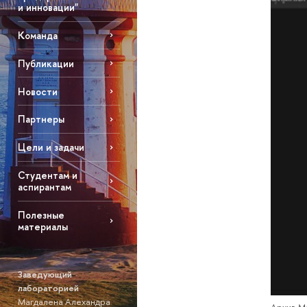
и инновации"
Команда
Публикации
Новости
Партнеры
Цели и задачи
Студентам и
аспирантам
Полезные
материалы
Заведующий
лабораторией
Магдалена Алехандра