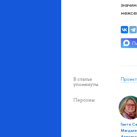
значим
межсек
Проект
В статье
упомянуты
Персоны
Гаете С
Магдале
Алеханд