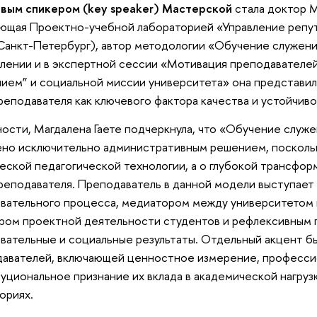
вым спикером (key speaker) Мастерской
стала доктор М
ющая Проектно-учебной лабораторией «Управление репу
анкт-Петербург), автор методологии «Обучение служени
лении и в экспертной сессии «Мотивация преподавателей
ием” и социальной миссии университета» она представи
реподавателя как ключевого фактора качества и устойчив
ности, Магдалена Гаете подчеркнула, что «Обучение служ
но исключительно административным решением, поскольк
еской педагогической технологии, а о глубокой трансфо
реподавателя. Преподаватель в данной модели выступает
вательного процесса, медиатором между университетом 
ром проектной деятельности студентов и рефлексивным
вательные и социальные результаты. Отдельный акцент б
авателей, включающей ценностное измерение, професси
уциональное признание их вклада в академической нагруз
ориях.