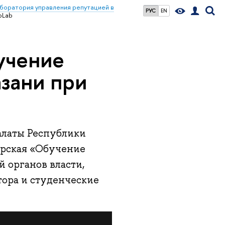
боратория управления репутацией в
РУС
EN
pLab
учение
зани при
палаты Республики
ерская «Обучение
 органов власти,
тора и студенческие