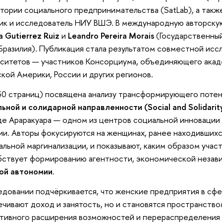
тории социального предпринимательства (SatLab), а так
ик и исследователь НИУ ВШЭ. В международную авторску
a Gutierrez Ruiz
и
Leandro Pereira Morais
(Государственный
 Бразилия). Публикация стала результатом совместной ис
ситетов — участников Консорциума, объединяющего акад
кой Америки, России и других регионов.
(30 страниц) посвящена анализу трансформирующего поте
ьной и солидарной направленности (Social and Solidarit
де Араракуара — одном из центров социальной инновации 
ии. Авторы фокусируются на женщинах, ранее находивших
альной маргинализации, и показывают, каким образом учас
ствует формированию агентности, экономической незав
ой автономии
.
едовании подчёркивается, что женские предприятия в сфе
чивают доход и занятость, но и становятся пространство
тивного расширения возможностей и перераспределения 