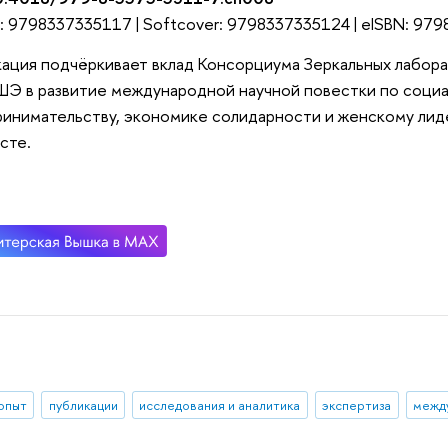
: 9798337335117 | Softcover: 9798337335124 | eISBN: 97
ация подчёркивает вклад Консорциума Зеркальных лабор
Э в развитие международной научной повестки по соци
инимательству, экономике солидарности и женскому лид
сте.
 опыт
публикации
исследования и аналитика
экспертиза