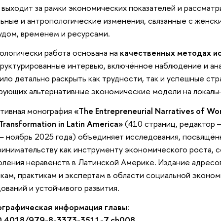
 выходит за рамки экономических показателей и рассматр
ьные и антропологические изменения, связанные с женск
удом, временем и ресурсами.
логически работа основана на
качественных методах и
руктурированные интервью, включённое наблюдение и ана
ило детально раскрыть как трудности, так и успешные ст
ующих альтернативные экономические модели на локальн
ктивная монография
«The Entrepreneurial Narratives of W
 Transformation in Latin America»
(410 страниц, редактор
— ноябрь 2025 года) объединяет исследования, посвящё
инимательству как инструменту экономического роста, 
ления неравенств в Латинской Америке. Издание адресо
кам, практикам и экспертам в области социальной эконом
ований и устойчивого развития.
ографическая информация главы:
0.4018/979-8-3373-3511-7.ch008