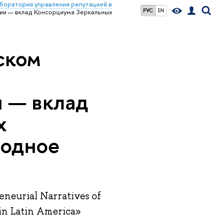
боратория управления репутацией в
РУС
EN
лии — вклад Консорциума Зеркальных
ском
и — вклад
х
родное
eurial Narratives of
in Latin America»