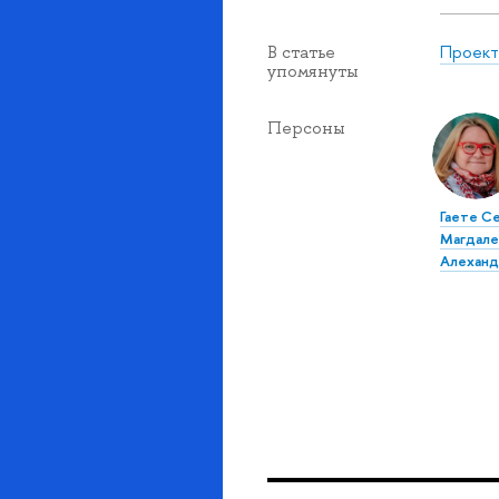
Проект
В статье
упомянуты
Персоны
Гаете С
Магдале
Алеханд