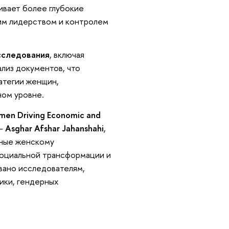
ивает более глубокие
им лидерством и контролем
сследования
, включая
лиз документов, что
ратегии женщин,
ом уровне.
omen Driving Economic and
 —
Asghar Afshar Jahanshahi
,
нные женскому
социальной трансформации и
вано исследователям,
ики, гендерных