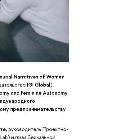
eurial Narratives of Women
дательство
IGI Global
)
omy and Feminine Autonomy
ждународного
ьному предпринимательству
ете
, руководитель Проектно-
ab) и глава Зеркальной