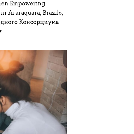
omen Empowering
n Araraquara, Brazil»,
одного Консорциума
у