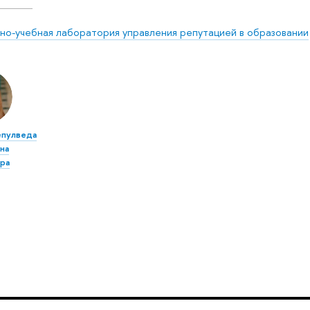
но-учебная лаборатория управления репутацией в образовании
епулведа
на
ра