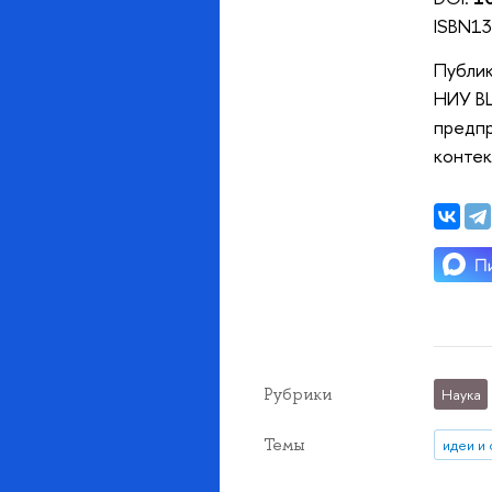
ISBN13
Публик
НИУ ВШ
предпр
контек
Рубрики
Наука
Темы
идеи и