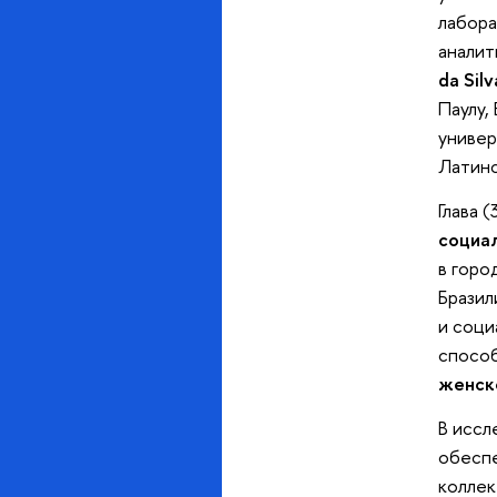
лабора
аналит
da Silv
Паулу,
универ
Латинс
Глава 
социал
в горо
Бразил
и соци
способ
женск
В иссл
обеспе
коллек