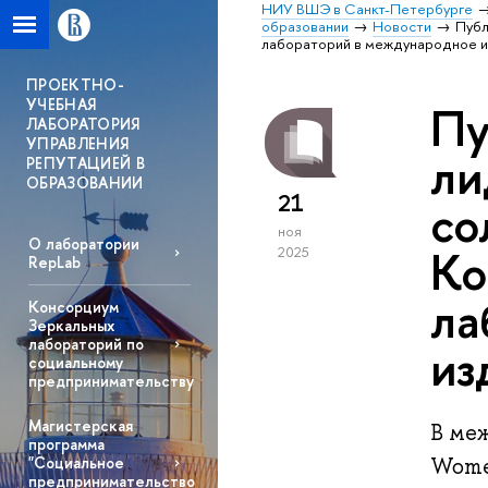
НИУ ВШЭ в Санкт-Петербурге
образовании
Новости
Публ
лабораторий в международное из
ПРОЕКТНО-
УЧЕБНАЯ
Пу
ЛАБОРАТОРИЯ
УПРАВЛЕНИЯ
ли
РЕПУТАЦИЕЙ В
ОБРАЗОВАНИИ
21
со
ноя
О лаборатории
Ко
2025
RepLab
ла
Консорциум
Зеркальных
лабораторий по
из
социальному
предпринимательству
Магистерская
В меж
программа
Women
"Социальное
предпринимательство