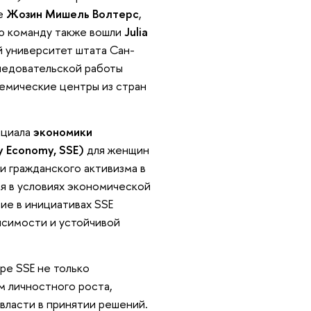
же
Жозин Мишель Волтерс
,
ю команду также вошли
Julia
 университет штата Сан-
следовательской работы
емические центры из стран
нциала
экономики
y Economy, SSE)
для женщин
и гражданского активизма в
ся в условиях экономической
тие в инициативах SSE
исимости и устойчивой
ре SSE не только
м личностного роста,
власти в принятии решений.