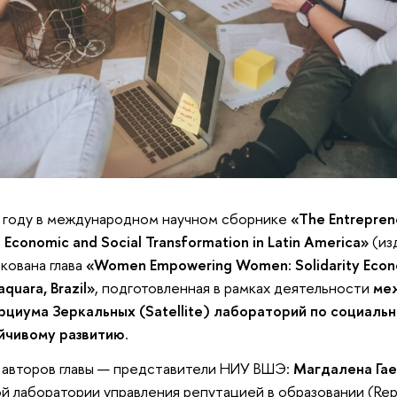
 году в международном научном сборнике
«The Entrepren
g Economic and Social Transformation in Latin America»
(из
кована глава
«Women Empowering Women: Solidarity Econ
aquara, Brazil»
, подготовленная в рамках деятельности
ме
циума Зеркальных (Satellite) лабораторий по социал
ойчивому развитию
.
авторов главы — представители НИУ ВШЭ:
Магдалена Га
й лаборатории управления репутацией в образовании (RepL