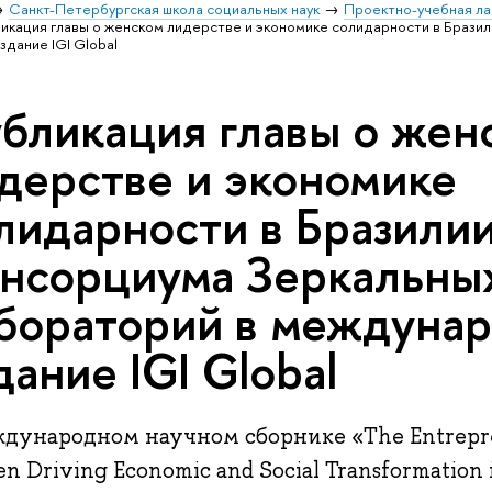
Санкт-Петербургская школа социальных наук
Проектно-учебная ла
икация главы о женском лидерстве и экономике солидарности в Брази
дание IGI Global
бликация главы о жен
дерстве и экономике
лидарности в Бразили
нсорциума Зеркальны
бораторий в междуна
дание IGI Global
дународном научном сборнике «The Entrepren
 Driving Economic and Social Transformation 