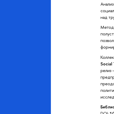
Анализ
социал
над тр
Методо
полуст
позвол
формир
Колле
Social
релиз 
предпр
преодо
полити
исслед
Библи
DOI:
1