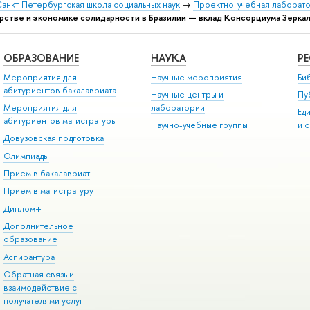
анкт-Петербургская школа социальных наук
→
Проектно-учебная лаборато
рстве и экономике солидарности в Бразилии — вклад Консорциума Зеркал
ОБРАЗОВАНИЕ
НАУКА
Р
Мероприятия для
Научные мероприятия
Би
абитуриентов бакалавриата
Научные центры и
Пу
Мероприятия для
лаборатории
Ед
абитуриентов магистратуры
Научно-учебные группы
и 
Довузовская подготовка
Олимпиады
Прием в бакалавриат
Прием в магистратуру
Диплом+
Дополнительное
образование
Аспирантура
Обратная связь и
взаимодействие с
получателями услуг