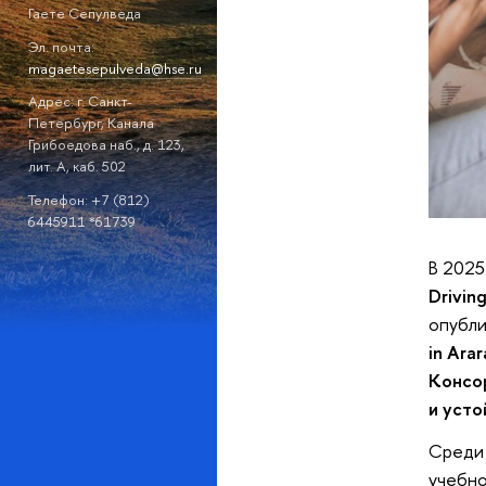
Гаете Сепулведа
Эл. почта:
magaetesepulveda@hse.ru
Адрес: г. Санкт-
Петербург, Канала
Грибоедова наб., д. 123,
лит. А, каб. 502
Телефон: +7 (812)
6445911 *61739
В 2025
Drivin
опубли
in Arar
Консор
и уст
Среди 
учебно