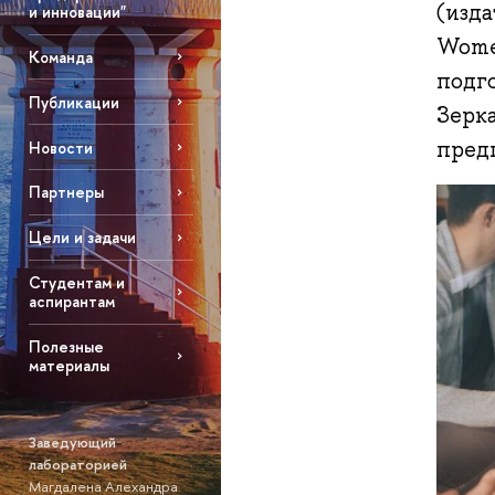
(изда
и инновации"
Women
Команда
подг
Публикации
Зерка
пред
Новости
Партнеры
Цели и задачи
Студентам и
аспирантам
Полезные
материалы
Заведующий
лабораторией
Магдалена Алехандра