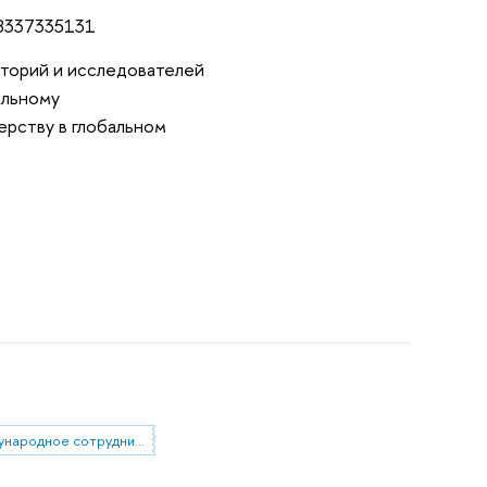
98337335131
аторий и исследователей
альному
ерству в глобальном
международное сотрудничество