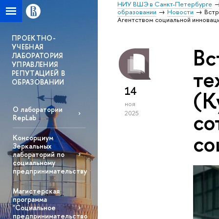
НИУ ВШЭ в Санкт-Петербурге
образовании
Новости
Встр
Агентством социальной инновац
ПРОЕКТНО-
УЧЕБНАЯ
Вс
ЛАБОРАТОРИЯ
УПРАВЛЕНИЯ
те
РЕПУТАЦИЕЙ В
ОБРАЗОВАНИИ
14
(К
ноя
О лаборатории
со
2025
RepLab
со
Консорциум
Зеркальных
лабораторий по
социальному
предпринимательству
Магистерская
программа
"Социальное
предпринимательство