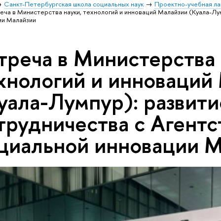
Санкт-Петербургская школа социальных наук
Проектно-учебная ла
еча в Министерства науки, технологий и инноваций Малайзии (Куала-Лу
ии Малайзии
треча в Министерства 
хнологий и инноваций
уала-Лумпур): развити
трудничества с Агентс
циальной инновации 