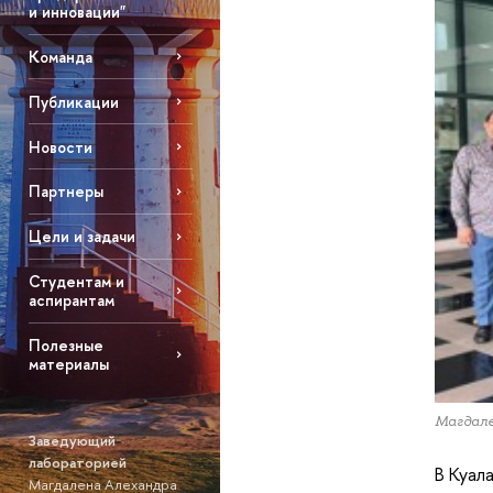
и инновации"
Команда
Публикации
Новости
Партнеры
Цели и задачи
Студентам и
аспирантам
Полезные
материалы
Магдале
Заведующий
лабораторией
В Куал
Магдалена Алехандра