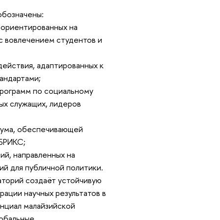
обозначены:
 ориентированных на
с вовлечением студентов и
действия, адаптированных к
андартами;
программ по социальному
ых служащих, лидеров
иума, обеспечивающей
 БРИКС;
ий, направленных на
ий для публичной политики.
аторий создаёт устойчивую
ации научных результатов в
енциал малайзийской
лобальные