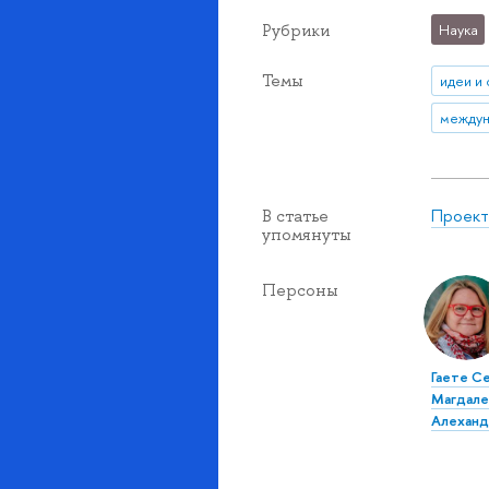
Рубрики
Наука
Темы
идеи и
Проект
В статье
упомянуты
Персоны
Гаете С
Магдале
Алеханд