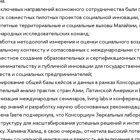
ия.
ключевых направлений возможного сотрудничества были 
ск совместных пилотных проектов социальной инновации,
тетные территориальные и социальные вызовы Малайзии, 
ародных исследовательских команд;
аботка методологий измерения и оценки социального воз
альному контексту и согласованных с международными ст
естное создание образовательных и сертификационных 
инимательству и публичной инновации для государственн
ств и социальных предпринимателей;
ирование общей базы кейсов и данных в рамках Консорц
тельный анализ практик стран Азии, Латинской Америки и
низация международных семинаров, living labs и конференц
ер знаний и разработку научно обоснованных рекомендац
ена Гаете подчеркнула, что Консорциум Зеркальных лабор
труктуру для масштабирования успешных решений и интегр
ку. Халияна Халид, в свою очередь, отметила высокий пот
темы социальной инновации и важность её включения в г