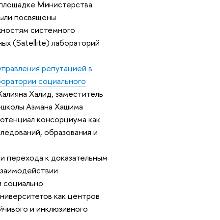
 площадке Министерства
были посвящены
ожностям системного
х (Satellite) лабораторий
правления репутацией в
боратории социального
и Халияна Халид, заместитель
-школы Азмана Хашима
потенциал консорциума как
ледований, образования и
и перехода к доказательным
взаимодействии
и социально
университетов как центров
йчивого и инклюзивного