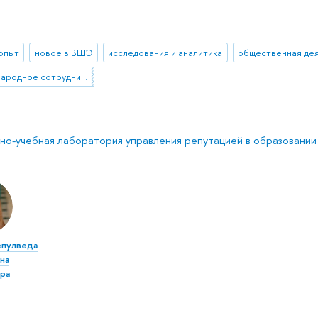
 опыт
новое в ВШЭ
исследования и аналитика
международное сотрудничество
но-учебная лаборатория управления репутацией в образовании
епулведа
на
ра