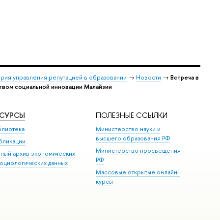
рия управления репутацией в образовании
→
Новости
→
Встреча в
ством социальной инновации Малайзии
ЕСУРСЫ
ПОЛЕЗНЫЕ ССЫЛКИ
блиотека
Министерство науки и
высшего образования РФ
бликации
Министерство просвещения
иный архив экономических
РФ
социологических данных
Массовые открытые онлайн-
курсы