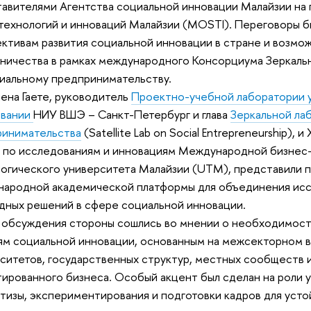
авителями Агентства социальной инновации Малайзии на
 технологий и инноваций Малайзии (MOSTI). Переговоры 
ктивам развития социальной инновации в стране и возм
ничества в рамках международного Консорциума Зеркальны
иальному предпринимательству.
ена Гаете, руководитель
Проектно-учебной лаборатории у
овании
НИУ ВШЭ – Санкт-Петербург и глава
Зеркальной ла
ринимательства
(Satellite Lab on Social Entrepreneurship), 
 по исследованиям и инновациям Международной бизнес
огического университета Малайзии (UTM), представили 
ародной академической платформы для объединения исс
дных решений в сфере социальной инновации.
 обсуждения стороны сошлись во мнении о необходимост
м социальной инновации, основанным на межсекторном 
ситетов, государственных структур, местных сообществ 
ированного бизнеса. Особый акцент был сделан на роли 
тизы, экспериментирования и подготовки кадров для усто