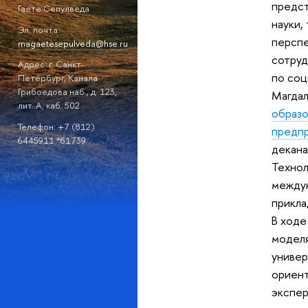
предст
Гаете Сепулведа
науки,
Эл. почта:
перспе
magaetesepulveda@hse.ru
сотруд
Адрес: г. Санкт-
по соц
Петербург, Канала
Грибоедова наб., д. 123,
Магдал
лит. А, каб. 502
образ
Телефон: +7 (812)
предп
6445911 *61739
декана
Технол
междун
прикла
В ходе
моделя
универ
ориент
экспер