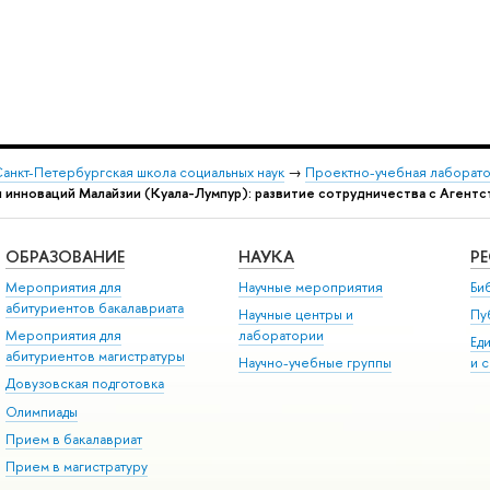
анкт-Петербургская школа социальных наук
→
Проектно-учебная лаборато
и инноваций Малайзии (Куала-Лумпур): развитие сотрудничества с Агент
ОБРАЗОВАНИЕ
НАУКА
Р
Мероприятия для
Научные мероприятия
Би
абитуриентов бакалавриата
Научные центры и
Пу
Мероприятия для
лаборатории
Ед
абитуриентов магистратуры
Научно-учебные группы
и 
Довузовская подготовка
Олимпиады
Прием в бакалавриат
Прием в магистратуру