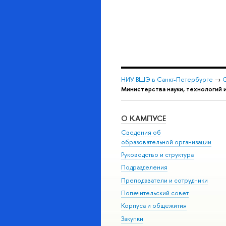
НИУ ВШЭ в Санкт-Петербурге
→
С
Министерства науки, технологий 
О КАМПУСЕ
Сведения об
образовательной организации
Руководство и структура
Подразделения
Преподаватели и сотрудники
Попечительский совет
Корпуса и общежития
Закупки