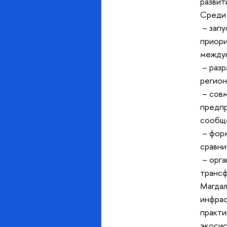
развит
Среди 
– запу
приори
междун
– разр
регион
– совм
предпр
сообще
– форм
сравни
– орга
трансф
Магдал
инфрас
практи
экосис