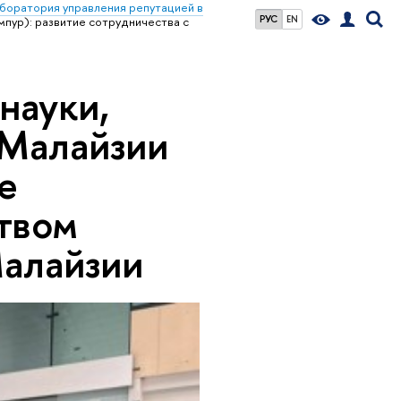
боратория управления репутацией в
РУС
EN
мпур): развитие сотрудничества с
науки,
 Малайзии
е
твом
Малайзии