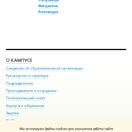
Магдалена
Алехандра
О КАМПУСЕ
ОБ
Сведения об образовательной организации
Мер
Руководство и структура
Мер
Подразделения
Дов
Преподаватели и сотрудники
Ол
Попечительский совет
При
Корпуса и общежития
При
Закупки
Ди
ВШЭ для студентов с ограниченными возможностями
До
здоровья и инвалидностью
Ас
Мы используем файлы cookies для улучшения работы сайта