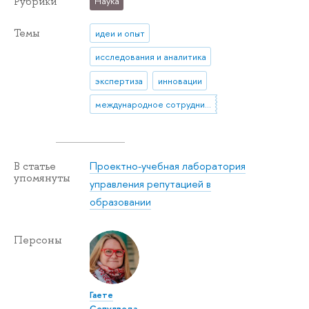
Рубрики
Наука
Темы
идеи и опыт
исследования и аналитика
экспертиза
инновации
международное сотрудничество
Проектно-учебная лаборатория
В статье
упомянуты
управления репутацией в
образовании
Персоны
Гаете
Сепулведа