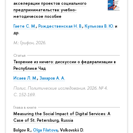
акселерации проектов социального
предпринимательства: учебно-
методическое пособие
Гаете С. М.
,
Рождественская Н. В.
,
Кулькова В. Ю.
и
др.
М.: Грифон, 2026.
Статья
Творение из ничего: дискуссии о федерализации в
Республике Чад
Исаев Л. М.
,
Захаров А. А.
Полис. Политические исследования. 2026. № 4.
С. 152-169.
Глава в книге
Measuring the Social Impact of Digital Services: A
Case of St. Petersburg, Russia
Bolgov R.,
Olga Filatova
, Volkovskii D.