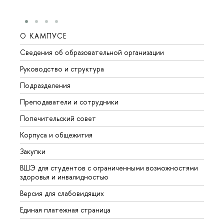
О КАМПУСЕ
ОБР
Сведения об образовательной организации
Мероп
Руководство и структура
Мероп
Подразделения
Довуз
Преподаватели и сотрудники
Олим
Попечительский совет
Прием
Корпуса и общежития
Прием
Закупки
Дипл
ВШЭ для студентов с ограниченными возможностями
Допол
здоровья и инвалидностью
Аспир
Версия для слабовидящих
Обрат
Единая платежная страница