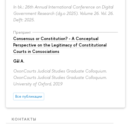
In bk.: 26th Annual International Conference on Digital
Government Research (dg.o 2025). Volume 26. Vol. 26.
Delft: 2025.
Препринт
Consensus or Constitution? - A Conceptual
Perspective on the Legitimacy of Constitutional
Courts in Consociations
Gál A.
OxonCourts Judicial Studies Graduate Colloquium.
OxonCourts Judicial Studies Graduate Colloquium.
University of Oxford, 2019
Все публикации
КОНТАКТЫ