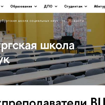
Образование
ДПО
Студентам
Абиту
рбургская школа социальных наук
Новости
ргская школа
ук
«преподаватели 