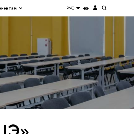
риентам
РУС
ВШЭ»