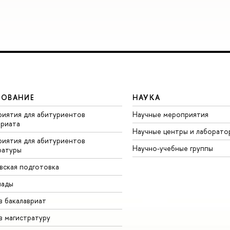
ЗОВАНИЕ
НАУКА
иятия для абитуриентов
Научные мероприятия
вриата
Научные центры и лаборато
иятия для абитуриентов
Научно-учебные группы
ратуры
вская подготовка
иады
в бакалавриат
в магистратуру