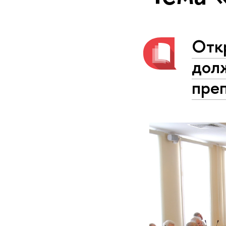
Отк
дол
преп