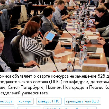
омики объявляет о старте конкурса на замещение 528 
одавательского состава (ППС) по кафедрам, департам
кве, Санкт-Петербурге, Нижнем Новгороде и Перми. К
азделений университета.
фессора
конкурс
конкурс ППС
преподаватели ВШЭ