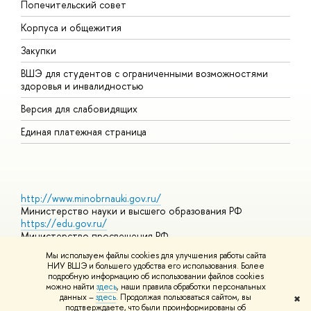
Попечительский совет
П
Корпуса и общежития
П
Закупки
Д
ВШЭ для студентов с ограниченными возможностями
Д
здоровья и инвалидностью
А
Версия для слабовидящих
О
Единая платежная страница
http://www.minobrnauki.gov.ru/
Министерство науки и высшего образования РФ
https://edu.gov.ru/
Министерство просвещения РФ
https://elearning.hse.ru/mooc
Мы используем файлы cookies для улучшения работы сайта
Массовые открытые онлайн-курсы
НИУ ВШЭ и большего удобства его использования. Более
подробную информацию об использовании файлов cookies
можно найти
здесь
, наши правила обработки персональных
данных –
здесь
. Продолжая пользоваться сайтом, вы
✖
© НИУ ВШЭ 1993–2026
Адреса и контакты
Условия
подтверждаете, что были проинформированы об