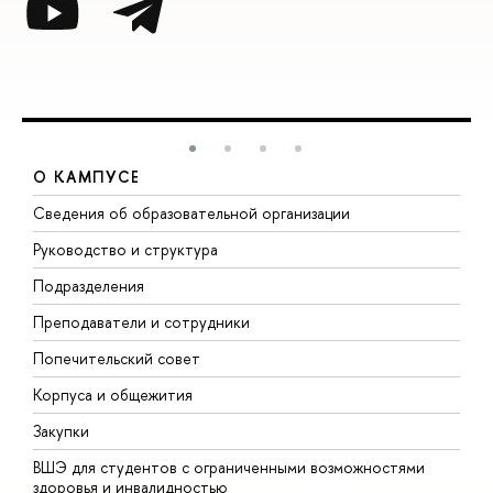
О КАМПУСЕ
Сведения об образовательной организации
М
Руководство и структура
М
Подразделения
Д
Преподаватели и сотрудники
О
Попечительский совет
П
Корпуса и общежития
П
Закупки
Д
ВШЭ для студентов с ограниченными возможностями
Д
здоровья и инвалидностью