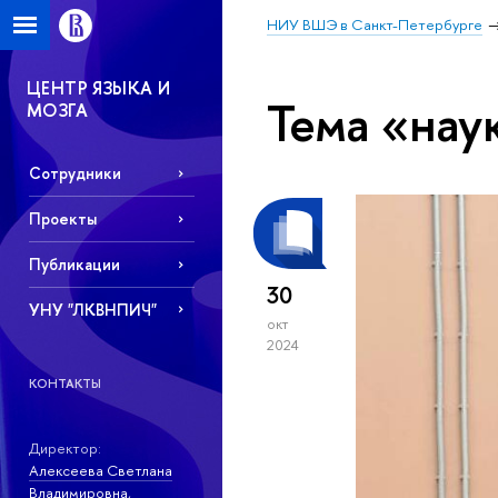
НИУ ВШЭ в Санкт-Петербурге
ЦЕНТР ЯЗЫКА И
Тема «нау
МОЗГА
Сотрудники
Проекты
Публикации
30
УНУ "ЛКВНПИЧ"
окт
2024
КОНТАКТЫ
Директор:
Алексеева Светлана
Владимировна
,