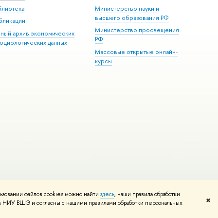
блиотека
Министерство науки и
высшего образования РФ
бликации
Министерство просвещения
иный архив экономических
РФ
социологических данных
Массовые открытые онлайн-
курсы
ьзовании файлов cookies можно найти
здесь
, наши правила обработки
и
Карта сайта
Редактору
✖
том НИУ ВШЭ и согласны с нашими правилами обработки персональных