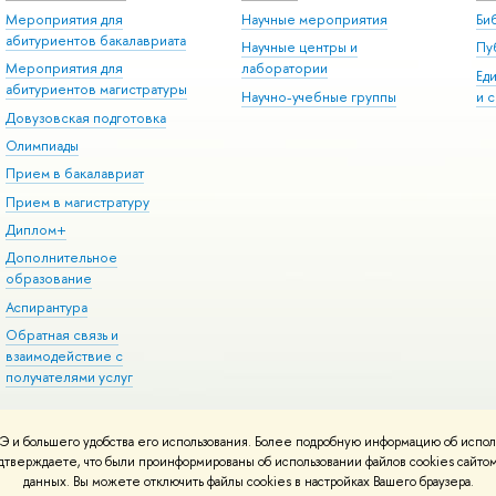
Мероприятия для
Научные мероприятия
Би
абитуриентов бакалавриата
Научные центры и
Пу
Мероприятия для
лаборатории
Ед
абитуриентов магистратуры
Научно-учебные группы
и 
Довузовская подготовка
Олимпиады
Прием в бакалавриат
Прием в магистратуру
Диплом+
Дополнительное
образование
Аспирантура
Обратная связь и
взаимодействие с
получателями услуг
 и большего удобства его использования. Более подробную информацию об испол
онтакты
Условия использования материалов
Политика конфиденциальност
подтверждаете, что были проинформированы об использовании файлов cookies сай
ботаны в
Школе дизайна НИУ ВШЭ
данных. Вы можете отключить файлы cookies в настройках Вашего браузера.