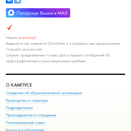
Нашли
опечатку
?
Выделите её, нажмите Ctrl+Enter и отправьте нам уведомление.
Спасибо за участие!
Сервис предназначен только для отправки сообщений об
орфографических и пунктуационных ошибках.
О КАМПУСЕ
ОБ
Сведения об образовательной организации
Мер
Руководство и структура
Мер
Подразделения
Дов
Преподаватели и сотрудники
Ол
Попечительский совет
При
Корпуса и общежития
При