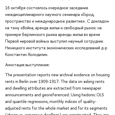
16 октября состоялось очередное заседание
междисциплинарного научного семинара «Город,
пространство и международное развитие». С докладом
на тему «Война, аренда жилья и свободный рынок: на
примере берлинского рынка аренды жилья во время
Первой мировой войны» выступил научный сотрудник
Немецкого института экономических исследований д-р
Константин Холодилин.
Аннотация выступления:
The presentation reports new archival evidence on housing
rents in Berlin over 1909-1917. The data on asking rents
and dwelling attributes are extracted from newspaper
announcements and georeferenced. Using hedonic OLS
and quantile regressions, monthly indices of quality-
adjusted rents for the whole market and for its segments
(cheap vs. expensive dwellings) are constructed. They are