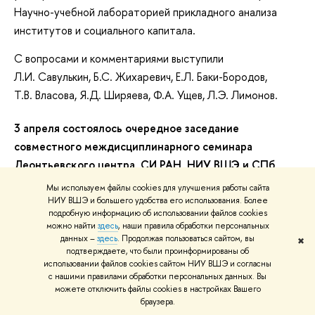
Научно-учебной лабораторией прикладного анализа
институтов и социального капитала.
С вопросами и комментариями выступили
Л.И. Савулькин, Б.С. Жихаревич, Е.Л. Баки-Бородов,
Т.В. Власова, Я.Д. Ширяева, Ф.А. Ущев, Л.Э. Лимонов.
3 апреля состоялось очередное заседание
совместного междисциплинарного семинара
Леонтьевского центра, СИ РАН, НИУ ВШЭ и СПб
ЭМИ РАН
Мы используем файлы cookies для улучшения работы сайта
НИУ ВШЭ и большего удобства его использования. Более
В пятницу 3 апреля 2015 г. в конференц-зале
подробную информацию об использовании файлов cookies
можно найти
здесь
, наши правила обработки персональных
Леонтьевского центра состоялось очередное заседание
данных –
здесь
. Продолжая пользоваться сайтом, вы
✖
совместного междисциплинарного семинара
подтверждаете, что были проинформированы об
Леонтьевского центра, СИ РАН, НИУ ВШЭ и СПб ЭМИ
использовании файлов cookies сайтом НИУ ВШЭ и согласны
с нашими правилами обработки персональных данных. Вы
РАН.
можете отключить файлы cookies в настройках Вашего
браузера.
С докладом на тему «Мир и российский кризис»