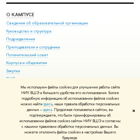
О КАМПУСЕ
ОБ
Сведения об образовательной организации
Мер
Руководство и структура
Мер
Подразделения
Дов
Преподаватели и сотрудники
Ол
Попечительский совет
При
Корпуса и общежития
При
Закупки
Ди
ВШЭ для студентов с ограниченными возможностями
До
здоровья и инвалидностью
Ас
Мы используем файлы cookies для улучшения работы сайта
Версия для слабовидящих
НИУ ВШЭ и большего удобства его использования. Более
Обр
подробную информацию об использовании файлов cookies
Единая платежная страница
можно найти
здесь
, наши правила обработки персональных
данных –
здесь
. Продолжая пользоваться сайтом, вы
✖
Редактору
подтверждаете, что были проинформированы об
© НИУ ВШЭ 1993–2026
Адреса и контакты
Условия использования
использовании файлов cookies сайтом НИУ ВШЭ и согласны
с нашими правилами обработки персональных данных. Вы
материалов
Политика конфиденциальности
Карта сайта
можете отключить файлы cookies в настройках Вашего
Шрифты HSE Sans и HSE Slab разработаны в
Школе дизайна НИУ ВШЭ
браузера.