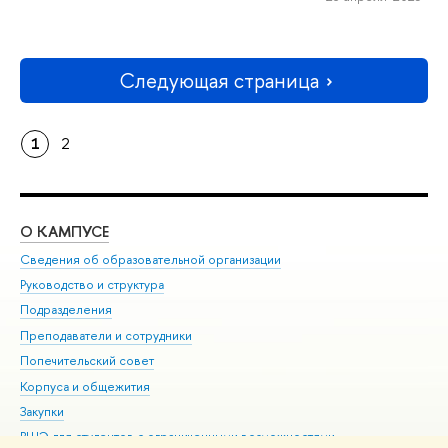
Следующая страница
1
2
О КАМПУСЕ
ОБ
Сведения об образовательной организации
Мер
Руководство и структура
Мер
Подразделения
Дов
Преподаватели и сотрудники
Ол
Попечительский совет
При
Корпуса и общежития
При
Закупки
Ди
ВШЭ для студентов с ограниченными возможностями
До