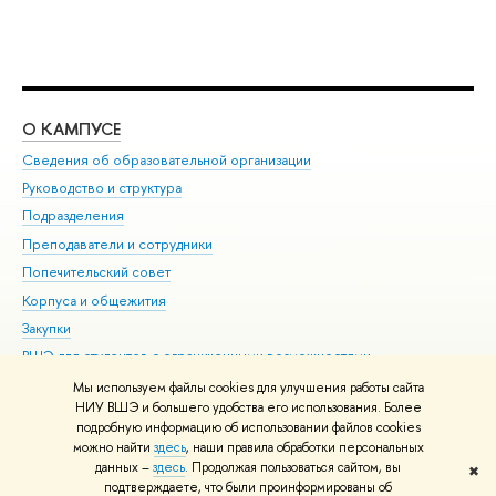
О КАМПУСЕ
ОБ
Сведения об образовательной организации
Мер
Руководство и структура
Мер
Подразделения
Дов
Преподаватели и сотрудники
Ол
Попечительский совет
При
Корпуса и общежития
При
Закупки
Ди
ВШЭ для студентов с ограниченными возможностями
До
здоровья и инвалидностью
Ас
Мы используем файлы cookies для улучшения работы сайта
Версия для слабовидящих
НИУ ВШЭ и большего удобства его использования. Более
Обр
подробную информацию об использовании файлов cookies
Единая платежная страница
можно найти
здесь
, наши правила обработки персональных
данных –
здесь
. Продолжая пользоваться сайтом, вы
✖
Редактору
подтверждаете, что были проинформированы об