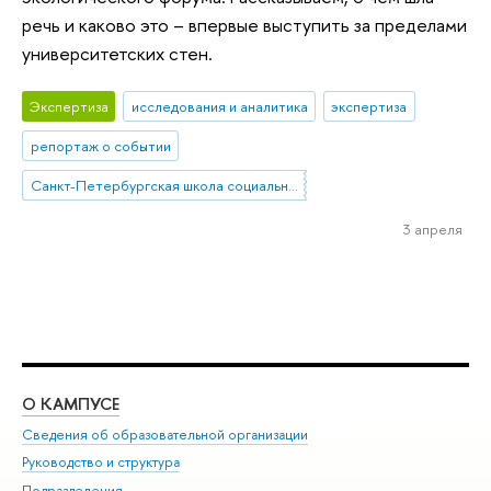
речь и каково это – впервые выступить за пределами
университетских стен.
Экспертиза
исследования и аналитика
экспертиза
репортаж о событии
Санкт-Петербургская школа социальных наук
3 апреля
О КАМПУСЕ
ОБ
Сведения об образовательной организации
Мер
Руководство и структура
Мер
Подразделения
Дов